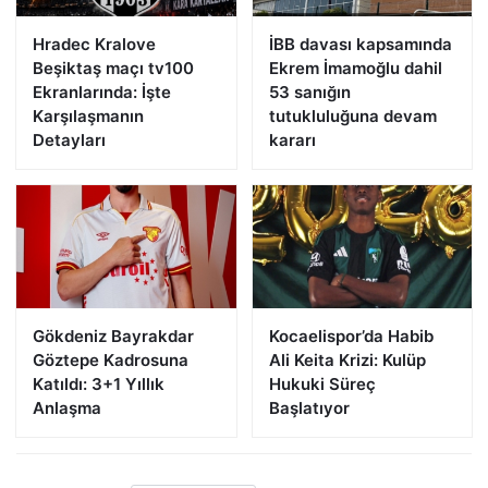
Hradec Kralove
İBB davası kapsamında
Beşiktaş maçı tv100
Ekrem İmamoğlu dahil
Ekranlarında: İşte
53 sanığın
Karşılaşmanın
tutukluluğuna devam
Detayları
kararı
Gökdeniz Bayrakdar
Kocaelispor’da Habib
Göztepe Kadrosuna
Ali Keita Krizi: Kulüp
Katıldı: 3+1 Yıllık
Hukuki Süreç
Anlaşma
Başlatıyor