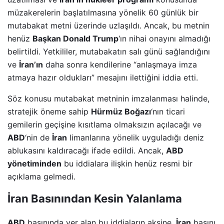
müzakerelerin başlatılmasına yönelik 60 günlük bir
mutabakat metni üzerinde uzlaşıldı. Ancak, bu metnin
henüz
Başkan Donald Trump
‘ın nihai onayını almadığı
belirtildi. Yetkililer, mutabakatın salı günü sağlandığını
ve
İran’ın
daha sonra kendilerine “anlaşmaya imza
atmaya hazır oldukları” mesajını ilettiğini iddia etti.
Söz konusu mutabakat metninin imzalanması halinde,
stratejik öneme sahip
Hürmüz Boğazı
‘nın ticari
gemilerin geçişine kısıtlama olmaksızın açılacağı ve
ABD
‘nin de
İran
limanlarına yönelik uyguladığı deniz
ablukasını kaldıracağı ifade edildi. Ancak,
ABD
yönetiminden
bu iddialara ilişkin henüz resmi bir
açıklama gelmedi.
İran Basınından Kesin Yalanlama
ABD
basınında yer alan bu iddiaların aksine,
İran
basını