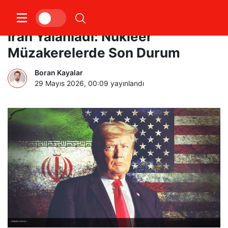
ABD Basını Anlaşma İddia Etti,
İran Yalanladı: Nükleer
Müzakerelerde Son Durum
Boran Kayalar
29 Mayıs 2026, 00:09
yayınlandı