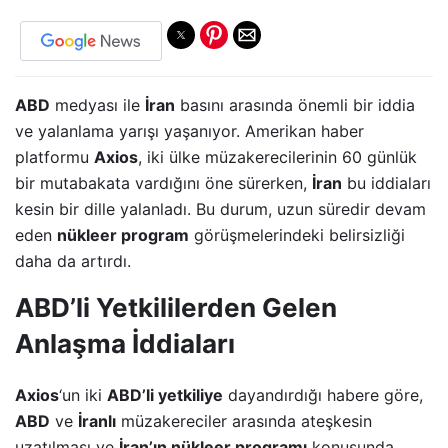
ABD
medyası ile
İran
basını arasında önemli bir iddia
ve yalanlama yarışı yaşanıyor. Amerikan haber
platformu
Axios
, iki ülke müzakerecilerinin 60 günlük
bir mutabakata vardığını öne sürerken,
İran
bu iddiaları
kesin bir dille yalanladı. Bu durum, uzun süredir devam
eden
nükleer program
görüşmelerindeki belirsizliği
daha da artırdı.
ABD’li Yetkililerden Gelen
Anlaşma İddiaları
Axios
‘un iki
ABD’li yetkiliye
dayandırdığı habere göre,
ABD
ve
İranlı
müzakereciler arasında ateşkesin
uzatılması ve
İran’ın nükleer programı
konusunda