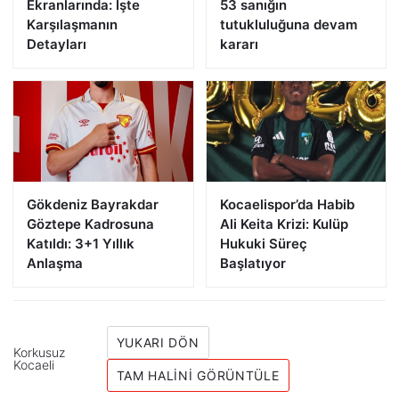
Ekranlarında: İşte
53 sanığın
Karşılaşmanın
tutukluluğuna devam
Detayları
kararı
Gökdeniz Bayrakdar
Kocaelispor’da Habib
Göztepe Kadrosuna
Ali Keita Krizi: Kulüp
Katıldı: 3+1 Yıllık
Hukuki Süreç
Anlaşma
Başlatıyor
YUKARI DÖN
Korkusuz
Kocaeli
TAM HALINI GÖRÜNTÜLE