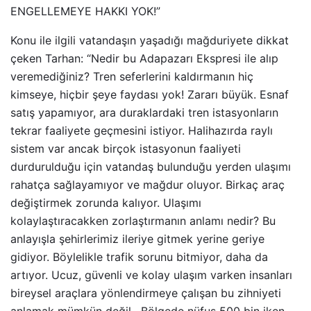
ENGELLEMEYE HAKKI YOK!”
Konu ile ilgili vatandaşın yaşadığı mağduriyete dikkat
çeken Tarhan: “Nedir bu Adapazarı Ekspresi ile alıp
veremediğiniz? Tren seferlerini kaldırmanın hiç
kimseye, hiçbir şeye faydası yok! Zararı büyük. Esnaf
satış yapamıyor, ara duraklardaki tren istasyonların
tekrar faaliyete geçmesini istiyor. Halihazırda raylı
sistem var ancak birçok istasyonun faaliyeti
durdurulduğu için vatandaş bulunduğu yerden ulaşımı
rahatça sağlayamıyor ve mağdur oluyor. Birkaç araç
değiştirmek zorunda kalıyor. Ulaşımı
kolaylaştıracakken zorlaştırmanın anlamı nedir? Bu
anlayışla şehirlerimiz ileriye gitmek yerine geriye
gidiyor. Böylelikle trafik sorunu bitmiyor, daha da
artıyor. Ucuz, güvenli ve kolay ulaşım varken insanları
bireysel araçlara yönlendirmeye çalışan bu zihniyeti
anlamak mümkün değil. Bölgede nüfus 500 bin iken