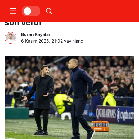
Ajax, John Heitinga’nın görevine
son verdi
Boran Kayalar
6 Kasım 2025, 21:02
yayınlandı