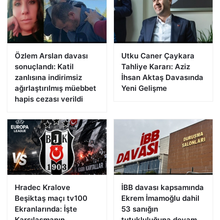
Özlem Arslan davası
Utku Caner Çaykara
sonuçlandı: Katil
Tahliye Kararı: Aziz
zanlısına indirimsiz
İhsan Aktaş Davasında
ağırlaştırılmış müebbet
Yeni Gelişme
hapis cezası verildi
Hradec Kralove
İBB davası kapsamında
Beşiktaş maçı tv100
Ekrem İmamoğlu dahil
Ekranlarında: İşte
53 sanığın
Karşılaşmanın
tutukluluğuna devam