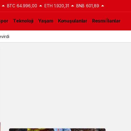
BTC
64.996,00
ETH
1.920,31
BNB
601,89
Spor
Teknoloji
Yaşam
Konuşulanlar
Resmi İlanlar
virdi