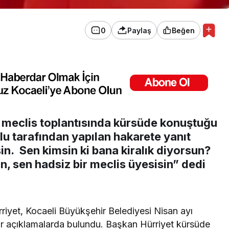
0
Paylaş
Beğen
ı meclis toplantısında kürsüde konuştuğu
u tarafından yapılan hakarete yanıt
in. Sen kimsin ki bana kiralık diyorsun?
in, sen hadsiz bir meclis üyesisin” dedi
iyet, Kocaeli Büyükşehir Belediyesi Nisan ayı
air açıklamalarda bulundu. Başkan Hürriyet kürsüde