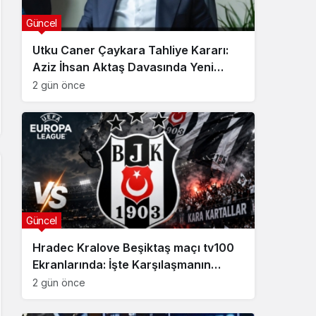
Güncel
Utku Caner Çaykara Tahliye Kararı:
Aziz İhsan Aktaş Davasında Yeni
Gelişme
2 gün önce
Güncel
Hradec Kralove Beşiktaş maçı tv100
Ekranlarında: İşte Karşılaşmanın
Detayları
2 gün önce