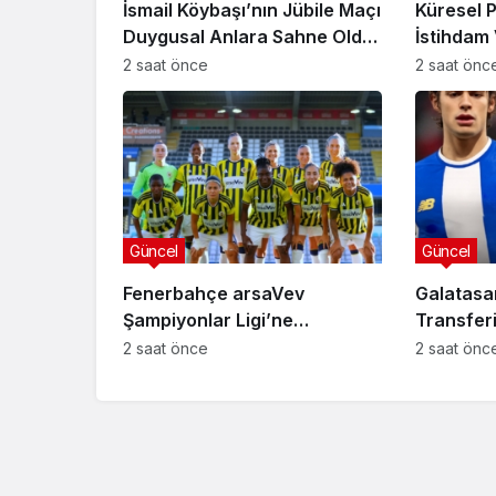
İsmail Köybaşı’nın Jübile Maçı
Küresel 
Duygusal Anlara Sahne Oldu:
İstihdam 
Göztepe Trabzonspor’u
Bilançola
2 saat önce
2 saat önc
Devirdi
Güncel
Güncel
Fenerbahçe arsaVev
Galatasa
Güncel
Şampiyonlar Ligi’ne
Transferi 
Penaltılarla Veda Etti
Anlaşma 
2 saat önce
2 saat önc
İsmail Köybaşı’nın 
Maçı Duygusal An
Sahne Oldu: Gözt
Trabzonspor’u Dev