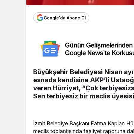
Google'da Abone Ol
Büyükşehir Belediyesi Nisan ay
esnada kendisine AKP’li Ustaoğl
veren Hürriyet, “Çok terbiyesizs
Sen terbiyesiz bir meclis üyesis
İzmit Belediye Başkanı Fatma Kaplan Hürr
meclis toplantısında faaliyet raporuna d