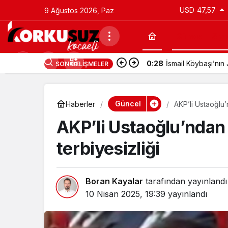
USD
47,57
9 Ağustos 2026, Paz
Güncel
Siy
0:28
İsmail Köybaşı’nı
SON GELIŞMELER
Güncel
Haberler
AKP’li Ustaoğlu’n
AKP’li Ustaoğlu’ndan 
terbiyesizliği
Boran Kayalar
tarafından yayınlandı
10 Nisan 2025, 19:39
yayınlandı