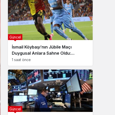
Güncel
İsmail Köybaşı’nın Jübile Maçı
Duygusal Anlara Sahne Oldu:
Göztepe Trabzonspor’u Devirdi
1 saat önce
Güncel