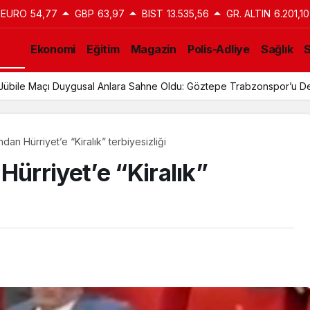
EURO
54,77
GBP
63,97
BIST
13.535,56
GR. ALTIN
6.201,10
aset
Ekonomi
Eğitim
Magazin
Polis-Adliye
Sağlık
n Jübile Maçı Duygusal Anlara Sahne Oldu: Göztepe Trabzonspor’u De
dan Hürriyet’e “Kiralık” terbiyesizliği
Hürriyet’e “Kiralık”