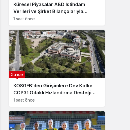
Küresel Piyasalar ABD İstihdam
Verileri ve Şirket Bilançolarıyla
Hareketlendi
1 saat önce
Güncel
KOSGEB’den Girişimlere Dev Katkı:
COP31 Odaklı Hızlandırma Desteği
Başvuruları Başladı
1 saat önce