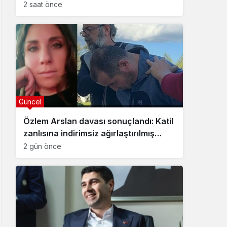
2 saat önce
Güncel
Özlem Arslan davası sonuçlandı: Katil
zanlısına indirimsiz ağırlaştırılmış
müebbet hapis cezası verildi
2 gün önce