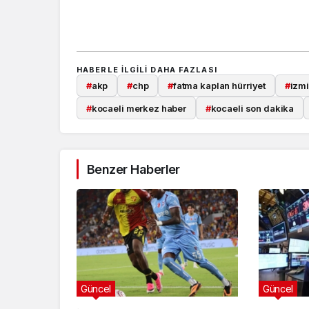
HABERLE ILGILI DAHA FAZLASI
#
akp
#
chp
#
fatma kaplan hürriyet
#
izmi
#
kocaeli merkez haber
#
kocaeli son dakika
Benzer Haberler
Güncel
Güncel