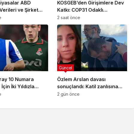
Piyasalar ABD
KOSGEB’den Girişimlere Dev
Verileri ve Şirket
Katkı: COP31 Odaklı
rıyla Hareketlendi
Hızlandırma Desteği
e
2 saat önce
Başvuruları Başladı
Güncel
ray 10 Numara
Özlem Arslan davası
İçin İki Yıldızla
sonuçlandı: Katil zanlısına
Sağladı
indirimsiz ağırlaştırılmış
Güncel
e
2 gün önce
Jübile
müebbet hapis cezası verildi
lara
Küresel Piyasalar ABD
epe
İstihdam Verileri ve Şirket
irdi
Bilançolarıyla Hareketlendi