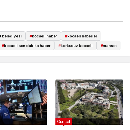
t belediyesi
#
kocaeli haber
#
kocaeli haberler
#
kocaeli son dakika haber
#
korkusuz kocaeli
#
manset
Güncel