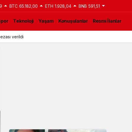
9
BTC
65.182,00
ETH
1.928,04
BNB
591,51
Spor
Teknoloji
Yaşam
Konuşulanlar
Resmi İlanlar
ezası verildi