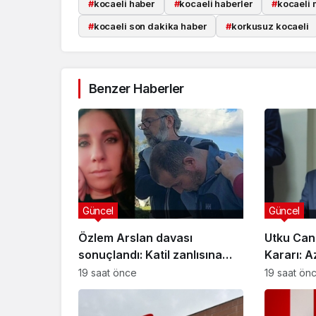
#
kocaeli haber
#
kocaeli haberler
#
kocaeli 
#
kocaeli son dakika haber
#
korkusuz kocaeli
Benzer Haberler
Güncel
Güncel
Özlem Arslan davası
Utku Can
sonuçlandı: Katil zanlısına
Kararı: A
indirimsiz ağırlaştırılmış
Davasınd
19 saat önce
19 saat ön
müebbet hapis cezası verildi