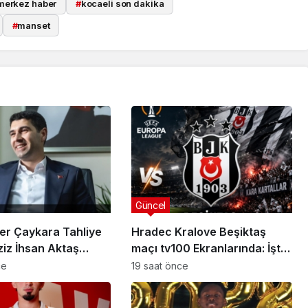
merkez haber
#
kocaeli son dakika
#
manset
Güncel
er Çaykara Tahliye
Hradec Kralove Beşiktaş
ziz İhsan Aktaş
maçı tv100 Ekranlarında: İşte
a Yeni Gelişme
Karşılaşmanın Detayları
ce
19 saat önce