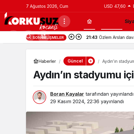
7 Ağustos 2026, Cum
USD
47,60
Güncel
Siy
21:43
Özlem Arslan davas
SON GELIŞMELER
Güncel
Haberler
Aydın’ın stadyum
Aydın’ın stadyumu içi
Boran Kayalar
tarafından yayınlandı
29 Kasım 2024, 22:36
yayınlandı