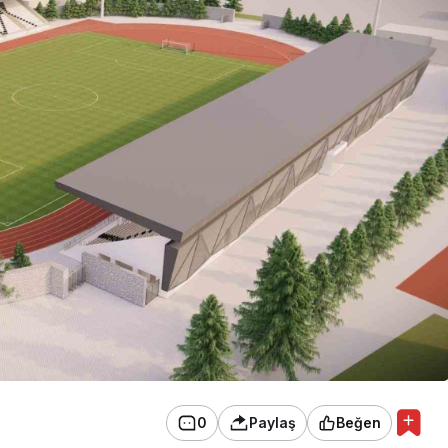
0
Paylaş
Beğen