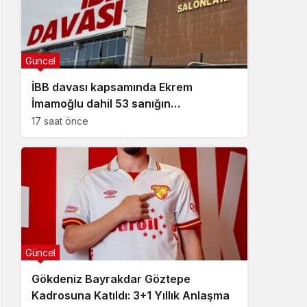
Güncel
İBB davası kapsamında Ekrem
İmamoğlu dahil 53 sanığın
tutukluluğuna devam kararı
17 saat önce
Güncel
Gökdeniz Bayrakdar Göztepe
Kadrosuna Katıldı: 3+1 Yıllık Anlaşma