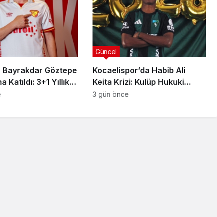
Güncel
 Bayrakdar Göztepe
Kocaelispor’da Habib Ali
 Katıldı: 3+1 Yıllık
Keita Krizi: Kulüp Hukuki
Süreç Başlatıyor
e
3 gün önce