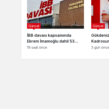
Güncel
Güncel
İBB davası kapsamında
Gökdeniz
Ekrem İmamoğlu dahil 53
Kadrosuna
sanığın tutukluluğuna devam
Anlaşma
19 saat önce
3 gün önc
kararı