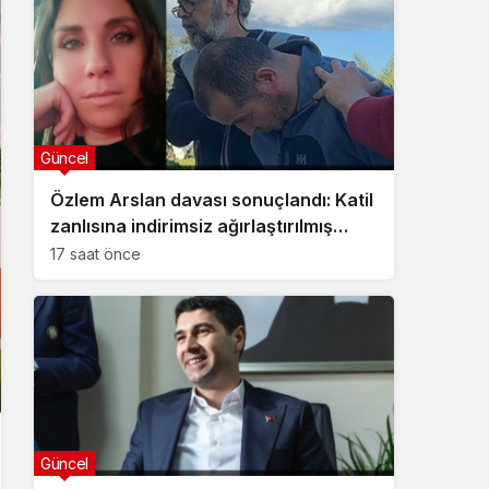
Güncel
Özlem Arslan davası sonuçlandı: Katil
zanlısına indirimsiz ağırlaştırılmış
müebbet hapis cezası verildi
17 saat önce
Güncel