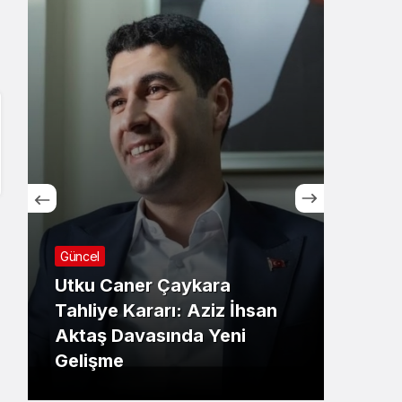
Güncel
Günc
Utku Caner Çaykara
Hrad
Tahliye Kararı: Aziz İhsan
maçı
Aktaş Davasında Yeni
İşte
Gelişme
Deta