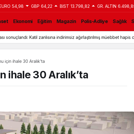
EURO
54,98
GBP
64,22
BIST
13.798,82
GR. ALTIN
6.498,8
aset
Ekonomi
Eğitim
Magazin
Polis-Adliye
Sağlık
ı sonuçlandı: Katil zanlısına indirimsiz ağırlaştırılmış müebbet hapis c
u için ihale 30 Aralık’ta
n ihale 30 Aralık’ta