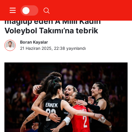
Bakan Bak’tan Güney Kore’yi
mağlup eden A Milli Kadın
Voleybol Takımı’na tebrik
Boran Kayalar
21 Haziran 2025, 22:38
yayınlandı