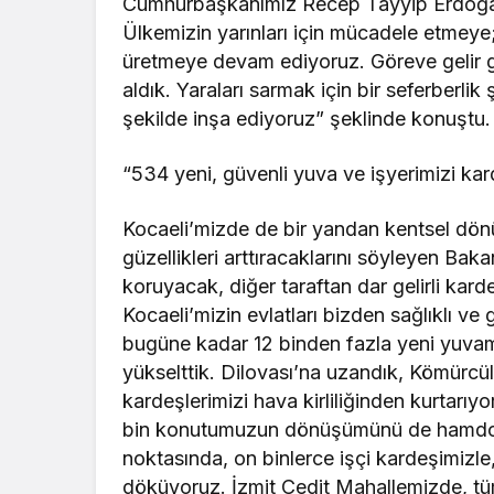
Cumhurbaşkanımız Recep Tayyip Erdoğan’ı
Ülkemizin yarınları için mücadele etmeye; 
üretmeye devam ediyoruz. Göreve gelir 
aldık. Yaraları sarmak için bir seferberlik
şekilde inşa ediyoruz” şeklinde konuştu.
“534 yeni, güvenli yuva ve işyerimizi kar
Kocaeli’mizde de bir yandan kentsel dön
güzellikleri arttıracaklarını söyleyen Bak
koruyacak, diğer taraftan dar gelirli kar
Kocaeli’mizin evlatları bizden sağlıklı ve
bugüne kadar 12 binden fazla yeni yuvamı
yükselttik. Dilovası’na uzandık, Kömürcül
kardeşlerimizi hava kirliliğinden kurtarı
bin konutumuzun dönüşümünü de hamdols
noktasında, on binlerce işçi kardeşimizle,
döküyoruz. İzmit Cedit Mahallemizde, t