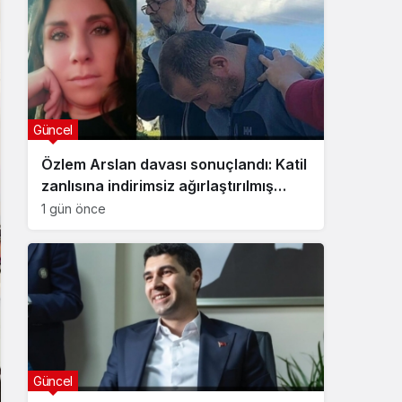
Güncel
Özlem Arslan davası sonuçlandı: Katil
zanlısına indirimsiz ağırlaştırılmış
müebbet hapis cezası verildi
1 gün önce
Güncel