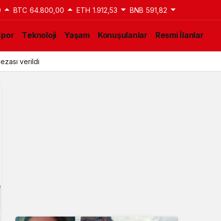
9
BTC
64.800,00
ETH
1.912,53
BNB
591,82
Spor
Teknoloji
Yaşam
Konuşulanlar
Resmi İlanlar
ezası verildi