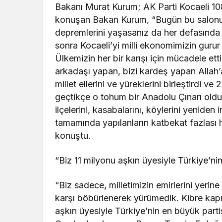
Bakanı Murat Kurum; AK Parti Kocaeli 108
konuşan Bakan Kurum, “Bugün bu salonu d
depremlerini yaşasanız da her defasında
sonra Kocaeli’yi milli ekonomimizin gurur
Ülkemizin her bir karışı için mücadele ett
arkadaşı yapan, bizi kardeş yapan Allah
millet ellerini ve yüreklerini birleştirdi v
geçtikçe o tohum bir Anadolu Çınarı oldu. 
ilçelerini, kasabalarını, köylerini yeniden
tamamında yapılanların katbekat fazlası hiz
konuştu.
“Biz 11 milyonu aşkın üyesiyle Türkiye’ni
“Biz sadece, milletimizin emirlerini yerin
karşı böbürlenerek yürümedik. Kibre kapı
aşkın üyesiyle Türkiye’nin en büyük partis