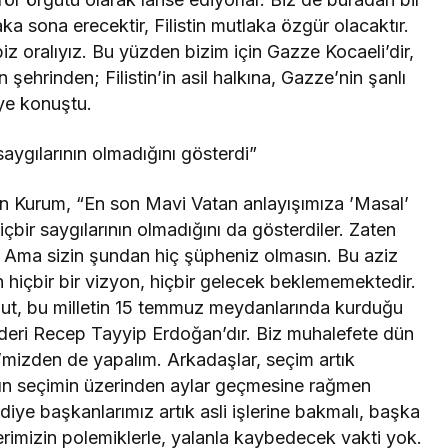
aka sona erecektir, Filistin mutlaka özgür olacaktır.
iz oralıyız. Bu yüzden bizim için Gazze Kocaeli’dir,
şehrinden; Filistin’in asil halkına, Gazze’nin şanlı
iye konuştu.
saygılarının olmadığını gösterdi”
an Kurum, “En son Mavi Vatan anlayışımıza ’Masal’
içbir saygılarının olmadığını da gösterdiler. Zaten
ma sizin şundan hiç şüpheniz olmasın. Bu aziz
den hiçbir bir vizyon, hiçbir gelecek beklememektedir.
mut, bu milletin 15 temmuz meydanlarında kurduğu
 lideri Recep Tayyip Erdoğan’dır. Biz muhalefete dün
i’mizden de yapalım. Arkadaşlar, seçim artık
 Bakın seçimin üzerinden aylar geçmesine rağmen
e başkanlarımız artık asli işlerine bakmalı, başka
rimizin polemiklerle, yalanla kaybedecek vakti yok.