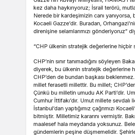
kez daha haykırıyoruz; İsrail terörü, mutl
Nerede bir kardeşimizin canı yanıyorsa, b
Kocaeli Gazze’dir. Buradan, Orhangazi’nin 
direnişine selamlarımızı gönderiyoruz” d
“CHP ülkenin stratejik değerlerine hiçbir 
CHP’nin sınır tanımadığını söyleyen Bak
diyerek, bu ülkenin stratejik değerlerine h
CHP’den de bundan başkası beklenmez. A
millet ferasetli millettir. Bu millet; CHP’
Çünkü bu milletin umudu AK Parti’dir. U
Cumhur İttifakı’dır. Umut millete sevdalı
İstanbul’dan yaptığımız çağrımızı Kocael
bitmiştir. Milletimiz kararını vermiştir.
maalesef hala meydanda yoksunuz. Belediy
gündemlerin peşine düşmemelidir. Şehirle