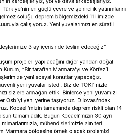
n kardeşleriyiz, yol ve dava arkadaşlarıyız.
Türkiye’nin en güçlü çevre ve şehircilik yatırımlarını
gelmez soluğu deprem bölgemizdeki 11 ilimizde
 şuuruyla çalışıyoruz. Yeni yuvalarımızı en süratli
deşlerimize 3 ay içerisinde teslim edeceğiz”
üşüm projeleri yapılacağını diğer yandan doğal
an Kurum, “Bir taraftan Marmara’yı ve Körfez’i
deşlerimize yeni sosyal konutlar yapacağız.
 güvenli yeni yuvalar istedi. Biz de TOKİ’mizle
zı sizlere armağan ettik. Binlerce yeni yuvamızı
er Osb’yi yeni yerine taşıyoruz. Dilovası’ndaki
yoruz. Kocaeli’mizin tamamında deprem riskli olan 14
un tamamladık. Bugün Kocaeli’mizin 30 ayrı
 mimarlarımızla, mühendislerimizle alın teri
üm Marmara bölgesine örnek olacak projemizi