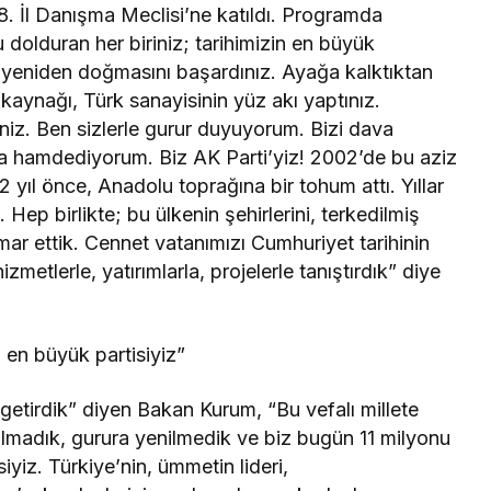
. İl Danışma Meclisi’ne katıldı. Programda
olduran her biriniz; tarihimizin en büyük
 yeniden doğmasını başardınız. Ayağa kalktıktan
 kaynağı, Türk sanayisinin yüz akı yaptınız.
iniz. Ben sizlerle gurur duyuyorum. Bizi dava
’a hamdediyorum. Biz AK Parti’yiz! 2002’de bu aziz
e 22 yıl önce, Anadolu toprağına bir tohum attı. Yıllar
Hep birlikte; bu ülkenin şehirlerini, terkedilmiş
 imar ettik. Cennet vatanımızı Cumhuriyet tarihinin
metlerle, yatırımlarla, projelerle tanıştırdık” diye
n en büyük partisiyiz”
e getirdik” diyen Bakan Kurum, “Bu vefalı millete
lmadık, gurura yenilmedik ve biz bugün 11 milyonu
iyiz. Türkiye’nin, ümmetin lideri,