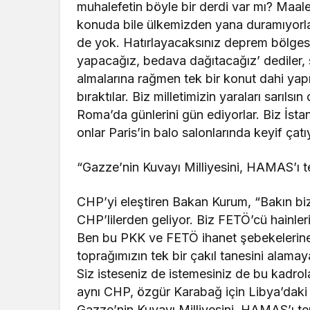
muhalefetin böyle bir derdi var mı? Maale
konuda bile ülkemizden yana duramıyorlar.
de yok. Hatırlayacaksınız deprem bölges
yapacağız, bedava dağıtacağız’ dediler, s
almalarına rağmen tek bir konut dahi ya
bıraktılar. Biz milletimizin yaraları sarıl
Roma’da günlerini gün ediyorlar. Biz İs
onlar Paris’in balo salonlarında keyif çatı
“Gazze’nin Kuvayı Milliyesini, HAMAS’ı te
Güncel
Özlem Arslan dava
CHP’yi eleştiren Bakan Kurum, “Bakın biz
sonuçlandı: Katil z
CHP’lilerden geliyor. Biz FETÖ’cü hainler
Ben bu PKK ve FETÖ ihanet şebekelerine 
indirimsiz ağırlaştı
toprağımızın tek bir çakıl tanesini alama
müebbet hapis ce
Siz isteseniz de istemesiniz de bu kadr
verildi
aynı CHP, özgür Karabağ için Libya’daki va
Gazze’nin Kuvayı Milliyesini, HAMAS’ı ter