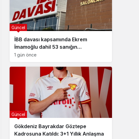
Güncel
İBB davası kapsamında Ekrem
İmamoğlu dahil 53 sanığın
tutukluluğuna devam kararı
1 gün önce
Güncel
Gökdeniz Bayrakdar Göztepe
Kadrosuna Katıldı: 3+1 Yıllık Anlaşma