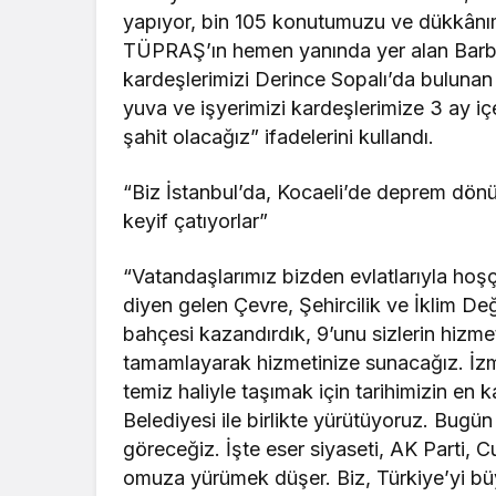
yapıyor, bin 105 konutumuzu ve dükkânımız
TÜPRAŞ’ın hemen yanında yer alan Barba
kardeşlerimizi Derince Sopalı’da bulunan
yuva ve işyerimizi kardeşlerimize 3 ay içe
şahit olacağız” ifadelerini kullandı.
“Biz İstanbul’da, Kocaeli’de deprem dönü
keyif çatıyorlar”
“Vatandaşlarımız bizden evlatlarıyla hoşça 
diyen gelen Çevre, Şehircilik ve İklim De
bahçesi kazandırdık, 9’unu sizlerin hizme
tamamlayarak hizmetinize sunacağız. İzm
temiz haliyle taşımak için tarihimizin en
Belediyesi ile birlikte yürütüyoruz. Bugün
göreceğiz. İşte eser siyaseti, AK Parti, C
omuza yürümek düşer. Biz, Türkiye’yi bü