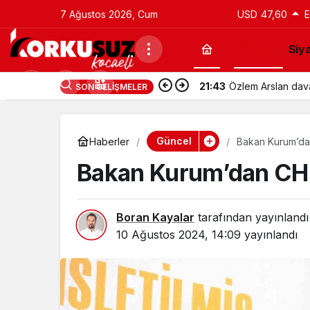
7 Ağustos 2026, Cum
USD
47,60
Güncel
Siy
21:43
Özlem Arslan davas
SON GELIŞMELER
Güncel
Haberler
Bakan Kurum’dan
Bakan Kurum’dan CHP’
Boran Kayalar
tarafından yayınlandı
10 Ağustos 2024, 14:09
yayınlandı