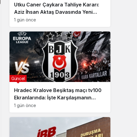
Utku Caner Çaykara Tahliye Kararı:
Aziz İhsan Aktaş Davasında Yeni
Gelişme
1 gün önce
Güncel
Hradec Kralove Beşiktaş maçı tv100
Ekranlarında: İşte Karşılaşmanın
Detayları
1 gün önce