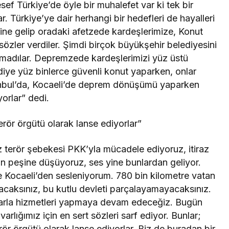
sef Türkiye’de öyle bir muhalefet var ki tek bir
 Türkiye’ye dair herhangi bir hedefleri de hayalleri
ine gelip oradaki afetzede kardeşlerimize, Konut
özler verdiler. Şimdi birçok büyükşehir belediyesini
pmadılar. Depremzede kardeşlerimizi yüz üstü
sın diye yüz binlerce güvenli konut yaparken, onlar
tanbul’da, Kocaeli’de deprem dönüşümü yaparken
yorlar” dedi.
rör örgütü olarak lanse ediyorlar”
Güncel
sı
 terör şebekesi PKK’yla mücadele ediyoruz, itiraz
anlısına
Utku Caner Çaykara
in peşine düşüyoruz, ses yine bunlardan geliyor.
Kocaeli’den sesleniyorum. 780 bin kilometre vatan
rılmış
Tahliye Kararı: Aziz İhsan
yacaksınız, bu kutlu devleti parçalayamayacaksınız.
zası
Aktaş Davasında Yeni
olarla hizmetleri yapmaya devam edeceğiz. Bugün
Gelişme
rlığımız için en sert sözleri sarf ediyor. Bunlar;
ör örgütü olarak lanse ediyorlar. Biz de buradan bir