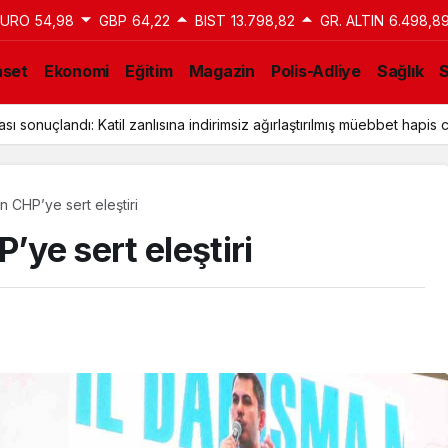
EURO
54,98
GBP
64,22
BIST
13.798,82
GR. ALTIN
6.498,8
aset
Ekonomi
Eğitim
Magazin
Polis-Adliye
Sağlık
ı sonuçlandı: Katil zanlısına indirimsiz ağırlaştırılmış müebbet hapis c
 CHP’ye sert eleştiri
ye sert eleştiri