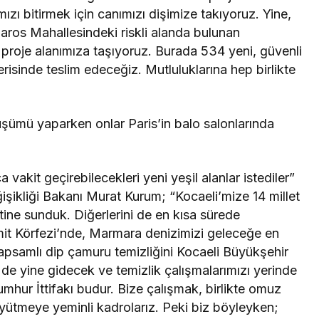
ı bitirmek için canımızı dişimize takıyoruz. Yine,
ros Mahallesindeki riskli alanda bulunan
 proje alanımıza taşıyoruz. Burada 534 yeni, güvenli
risinde teslim edeceğiz. Mutluluklarına hep birlikte
şümü yaparken onlar Paris’in balo salonlarında
vakit geçirebilecekleri yeni yeşil alanlar istediler”
ğişikliği Bakanı Murat Kurum; “Kocaeli’mize 14 millet
tine sunduk. Diğerlerini de en kısa sürede
it Körfezi’nde, Marmara denizimizi geleceğe en
 kapsamlı dip çamuru temizliğini Kocaeli Büyükşehir
 de yine gidecek ve temizlik çalışmalarımızı yerinde
umhur İttifakı budur. Bize çalışmak, birlikte omuz
yütmeye yeminli kadrolarız. Peki biz böyleyken;