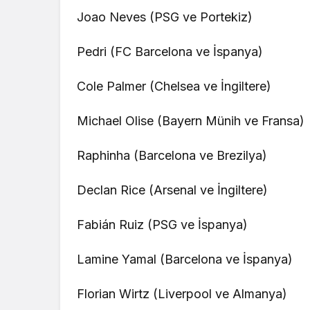
Joao Neves (PSG ve Portekiz)
Pedri (FC Barcelona ve İspanya)
Cole Palmer (Chelsea ve İngiltere)
Michael Olise (Bayern Münih ve Fransa)
Raphinha (Barcelona ve Brezilya)
Güncel
Declan Rice (Arsenal ve İngiltere)
Özlem Arslan dava
sonuçlandı: Katil z
Fabián Ruiz (PSG ve İspanya)
indirimsiz ağırlaştı
müebbet hapis ce
Lamine Yamal (Barcelona ve İspanya)
verildi
Florian Wirtz (Liverpool ve Almanya)