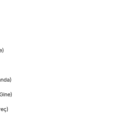
e)
anda)
Gine)
veç)