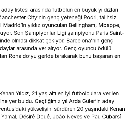
aday listesi arasında futbolun en büyük yıldızları
Manchester City’nin genç yeteneği Rodri, talihsiz
eal Madrid’in yıldız oyuncuları Bellingham, Mbappe,
ıkıyor. Son Şampiyonlar Ligi şampiyonu Paris Saint-
inde olması dikkat çekiyor. Barcelona’nın genç
adaylar arasında yer alıyor. Genç oyuncu ödülü
lan Ronaldo’yu geride bırakarak bunu başaran en
enan Yıldız, 21 yaş altı en iyi futbolculara verilen
dine yer buldu. Geçtiğimiz yıl Arda Güler’in aday
uventus’daki yükselişini sürdüren 20 yaşındaki Kenan
ine Yamal, Désiré Doué, João Neves ve Pau Cubarsí