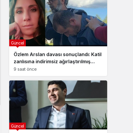
Güncel
Özlem Arslan davası sonuçlandı: Katil
zanlısına indirimsiz ağırlaştırılmış
müebbet hapis cezası verildi
9 saat önce
Güncel