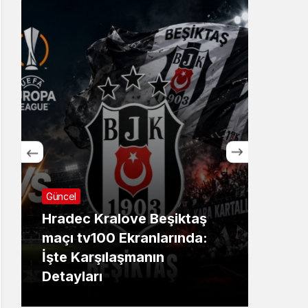
Güncel
Günc
Hradec Kralove Beşiktaş
İBB
maçı tv100 Ekranlarında:
Ekre
İşte Karşılaşmanın
sanı
Detayları
dev