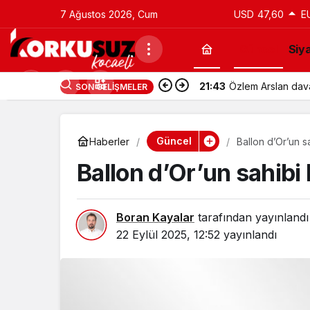
7 Ağustos 2026, Cum
USD
47,60
E
Güncel
Siy
21:43
Utku Caner Çaykar
SON GELIŞMELER
Güncel
Haberler
Ballon d’Or’un sa
Ballon d’Or’un sahibi 
Boran Kayalar
tarafından yayınlandı
22 Eylül 2025, 12:52
yayınlandı