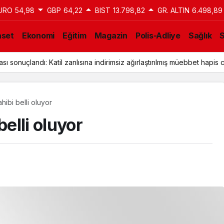
URO
54,98
GBP
64,22
BIST
13.798,82
GR. ALTIN
6.498,89
aset
Ekonomi
Eğitim
Magazin
Polis-Adliye
Sağlık
a Tahliye Kararı: Aziz İhsan Aktaş Davasında Yeni Gelişme
hibi belli oluyor
belli oluyor