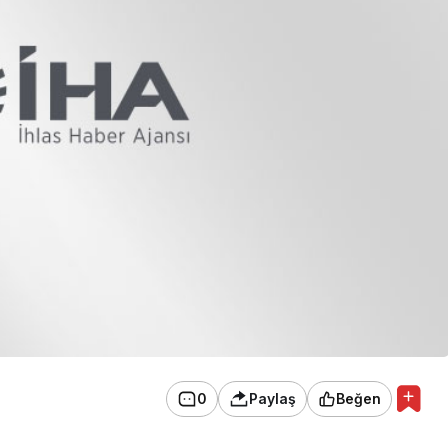
0
Paylaş
Beğen