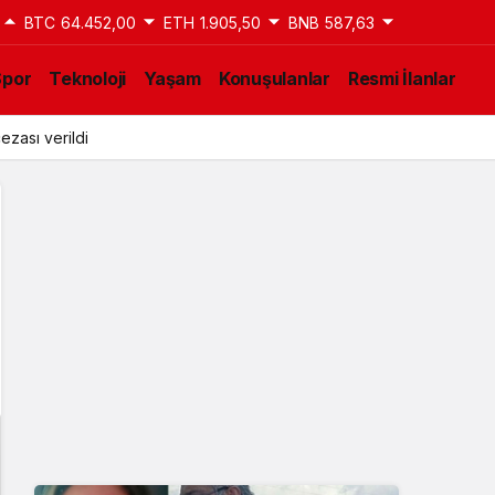
BTC
64.452,00
ETH
1.905,50
BNB
587,63
Spor
Teknoloji
Yaşam
Konuşulanlar
Resmi İlanlar