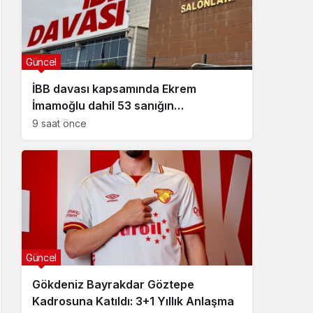
Güncel
İBB davası kapsamında Ekrem
İmamoğlu dahil 53 sanığın
tutukluluğuna devam kararı
9 saat önce
Güncel
Gökdeniz Bayrakdar Göztepe
Kadrosuna Katıldı: 3+1 Yıllık Anlaşma