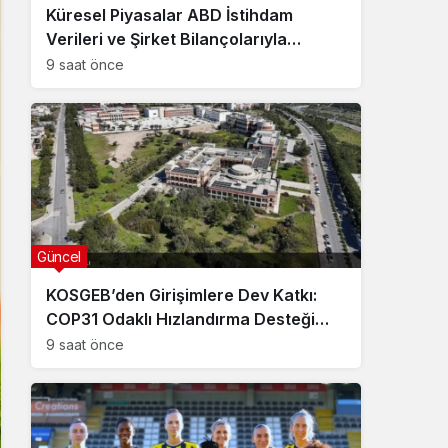
Küresel Piyasalar ABD İstihdam
Verileri ve Şirket Bilançolarıyla
Hareketlendi
9 saat önce
Güncel
KOSGEB’den Girişimlere Dev Katkı:
COP31 Odaklı Hızlandırma Desteği
Başvuruları Başladı
9 saat önce