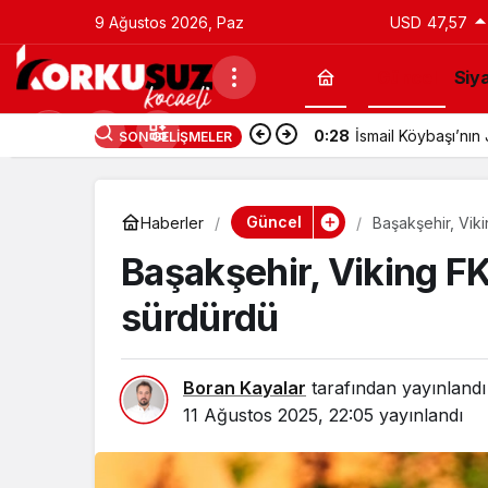
9 Ağustos 2026, Paz
USD
47,57
Güncel
Siy
0:28
İsmail Köybaşı’nı
SON GELIŞMELER
Güncel
Haberler
Başakşehir, Viki
Başakşehir, Viking FK 
sürdürdü
Boran Kayalar
tarafından yayınlandı
11 Ağustos 2025, 22:05
yayınlandı