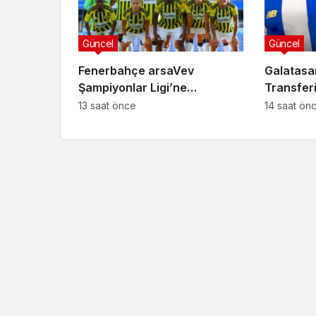
Güncel
Güncel
Fenerbahçe arsaVev
Galatasa
Şampiyonlar Ligi’ne
Transferi 
Penaltılarla Veda Etti
Anlaşma 
13 saat önce
14 saat ön
Güncel
İsmail Köybaşı’nın 
Maçı Duygusal An
Sahne Oldu: Gözt
Trabzonspor’u Dev