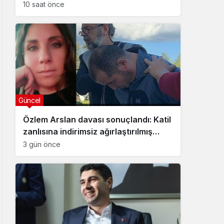
10 saat önce
Güncel
Özlem Arslan davası sonuçlandı: Katil
zanlısına indirimsiz ağırlaştırılmış
müebbet hapis cezası verildi
3 gün önce