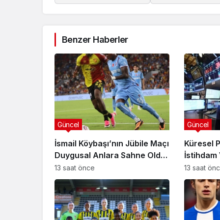
Benzer Haberler
Güncel
Güncel
İsmail Köybaşı’nın Jübile Maçı
Küresel 
Duygusal Anlara Sahne Oldu:
İstihdam 
Göztepe Trabzonspor’u
Bilançola
13 saat önce
13 saat ön
Devirdi