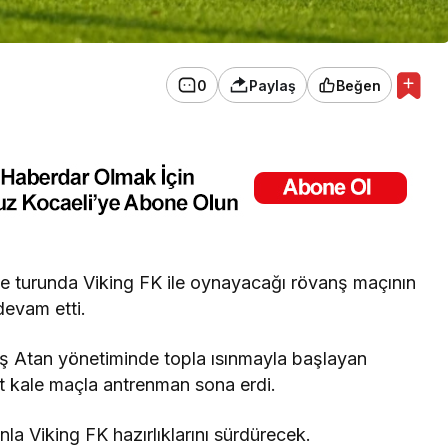
0
Paylaş
Beğen
e turunda Viking FK ile oynayacağı rövanş maçının
devam etti.
aş Atan yönetiminde topla ısınmayla başlayan
ft kale maçla antrenman sona erdi.
nla Viking FK hazırlıklarını sürdürecek.