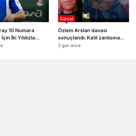
Güncel
ray 10 Numara
Özlem Arslan davası
İçin İki Yıldızla
sonuçlandı: Katil zanlısına
Sağladı
indirimsiz ağırlaştırılmış
ce
3 gün önce
müebbet hapis cezası verildi
Güncel
Jübile
lara
Küresel Piyasalar ABD
epe
İstihdam Verileri ve Şirket
irdi
Bilançolarıyla Hareketlendi