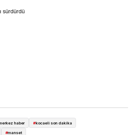
merkez haber
#
kocaeli son dakika
#
manset