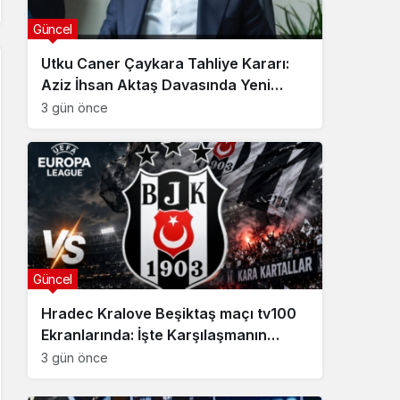
Güncel
Utku Caner Çaykara Tahliye Kararı:
Aziz İhsan Aktaş Davasında Yeni
Gelişme
3 gün önce
Güncel
Hradec Kralove Beşiktaş maçı tv100
Ekranlarında: İşte Karşılaşmanın
Detayları
3 gün önce