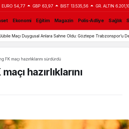
EURO
54,77
GBP
63,97
BIST
13.535,56
GR. ALTIN
6.201,1
aset
Ekonomi
Eğitim
Magazin
Polis-Adliye
Sağlık
n Jübile Maçı Duygusal Anlara Sahne Oldu: Göztepe Trabzonspor’u De
ng FK maçı hazırlıklarını sürdürdü
maçı hazırlıklarını