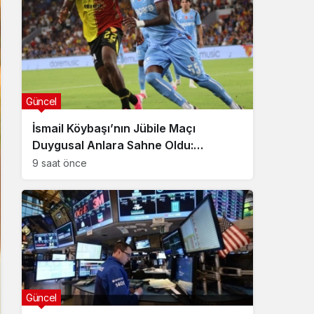
Güncel
İsmail Köybaşı’nın Jübile Maçı
Duygusal Anlara Sahne Oldu:
Göztepe Trabzonspor’u Devirdi
9 saat önce
Güncel