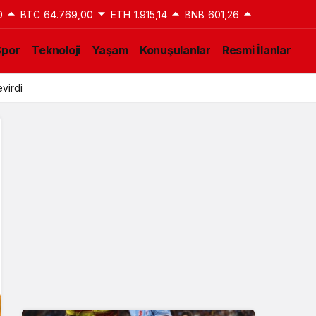
0
BTC
64.769,00
ETH
1.915,14
BNB
601,26
Spor
Teknoloji
Yaşam
Konuşulanlar
Resmi İlanlar
virdi