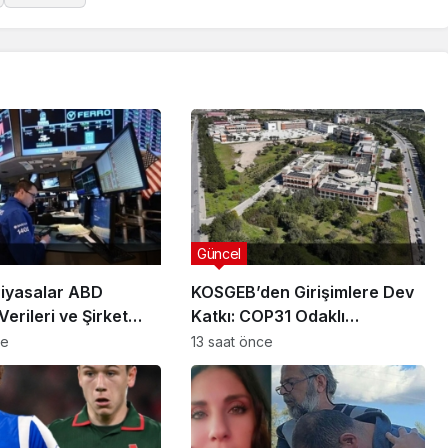
Güncel
Piyasalar ABD
KOSGEB’den Girişimlere Dev
Verileri ve Şirket
Katkı: COP31 Odaklı
rıyla Hareketlendi
Hızlandırma Desteği
ce
13 saat önce
Başvuruları Başladı