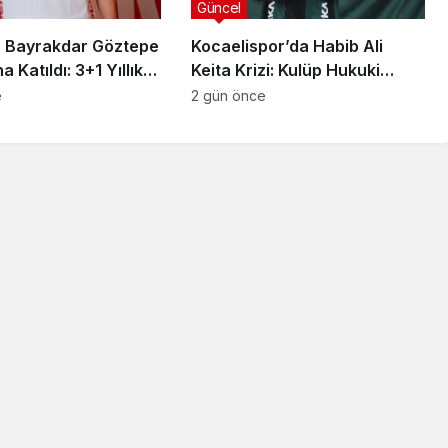
Güncel
 Bayrakdar Göztepe
Kocaelispor’da Habib Ali
 Katıldı: 3+1 Yıllık
Keita Krizi: Kulüp Hukuki
Süreç Başlatıyor
e
2 gün önce