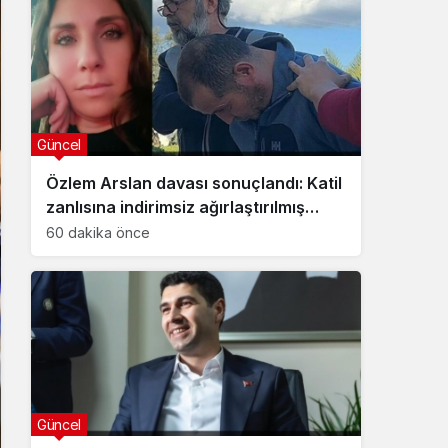
Güncel
Özlem Arslan davası sonuçlandı: Katil
zanlısına indirimsiz ağırlaştırılmış
müebbet hapis cezası verildi
60 dakika önce
Güncel