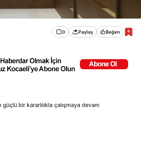
0
Paylaş
Beğen