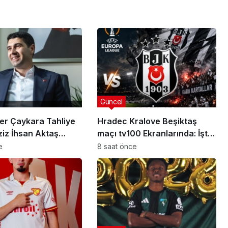
Güncel
er Çaykara Tahliye
Hradec Kralove Beşiktaş
ziz İhsan Aktaş
maçı tv100 Ekranlarında: İşte
a Yeni Gelişme
Karşılaşmanın Detayları
e
8 saat önce