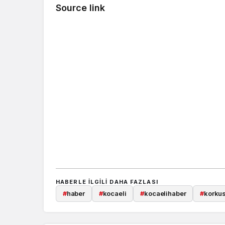
Source link
HABERLE ILGILI DAHA FAZLASI
#
haber
#
kocaeli
#
kocaelihaber
#
korku