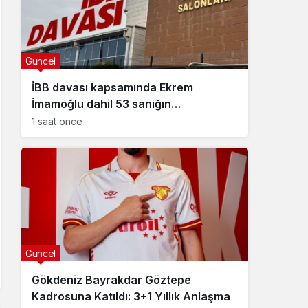
Güncel
İBB davası kapsamında Ekrem
İmamoğlu dahil 53 sanığın
tutukluluğuna devam kararı
1 saat önce
Güncel
Gökdeniz Bayrakdar Göztepe
Kadrosuna Katıldı: 3+1 Yıllık Anlaşma