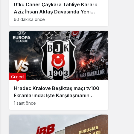
Utku Caner Çaykara Tahliye Kararı:
Aziz İhsan Aktaş Davasında Yeni
Gelişme
60 dakika önce
Güncel
Hradec Kralove Beşiktaş maçı tv100
Ekranlarında: İşte Karşılaşmanın
Detayları
1 saat önce