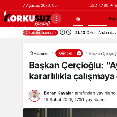
7 Ağustos 2026, Cum
USD
47,60
Güncel
Siy
21:43
Utku Caner Çaykar
SON GELIŞMELER
Güncel
Haberler
Başkan Çerçioğlu
edeceğiz"
Başkan Çerçioğlu: "Ay
kararlılıkla çalışma
Boran Kayalar
tarafından yayınlandı
16 Şubat 2026, 17:51
yayınlandı