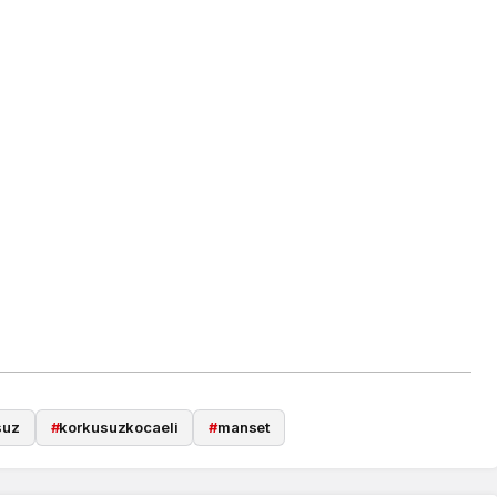
suz
#
korkusuzkocaeli
#
manset