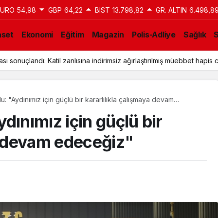
EURO
54,98
GBP
64,22
BIST
13.798,82
GR. ALTIN
6.498,8
aset
Ekonomi
Eğitim
Magazin
Polis-Adliye
Sağlık
a Tahliye Kararı: Aziz İhsan Aktaş Davasında Yeni Gelişme
: "Aydınımız için güçlü bir kararlılıkla çalışmaya devam
dınımız için güçlü bir
ya devam edeceğiz"