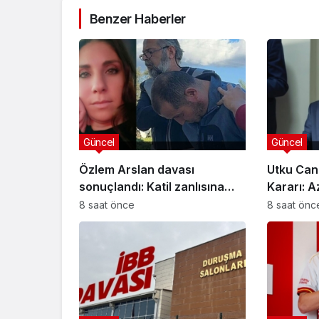
Benzer Haberler
Güncel
Güncel
Özlem Arslan davası
Utku Can
sonuçlandı: Katil zanlısına
Kararı: A
indirimsiz ağırlaştırılmış
Davasınd
8 saat önce
8 saat önc
müebbet hapis cezası verildi