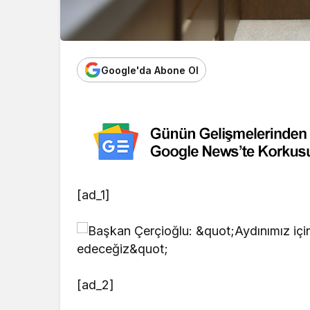
Google'da Abone Ol
[ad_1]
[ad_2]