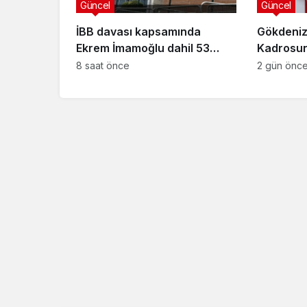
Güncel
Güncel
İBB davası kapsamında
Gökdeniz
Ekrem İmamoğlu dahil 53
Kadrosuna
sanığın tutukluluğuna devam
Anlaşma
8 saat önce
2 gün önc
kararı