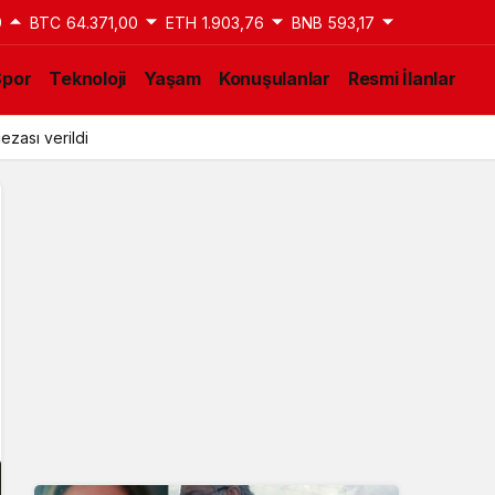
9
BTC
64.371,00
ETH
1.903,76
BNB
593,17
Spor
Teknoloji
Yaşam
Konuşulanlar
Resmi İlanlar