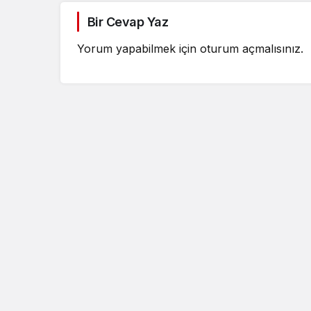
Bir Cevap Yaz
Yorum yapabilmek için
oturum açmalısınız
.
Güncel
Özlem Arslan dava
sonuçlandı: Katil z
indirimsiz ağırlaştı
müebbet hapis ce
verildi