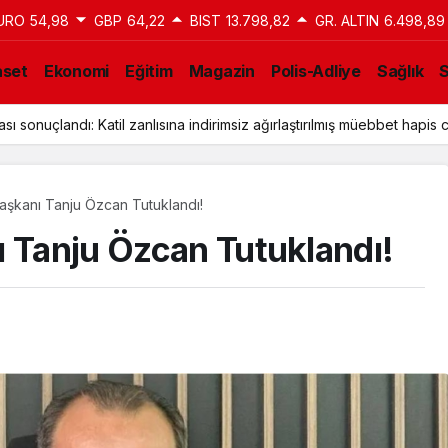
URO
54,98
GBP
64,22
BIST
13.798,82
GR. ALTIN
6.498,89
aset
Ekonomi
Eğitim
Magazin
Polis-Adliye
Sağlık
ı sonuçlandı: Katil zanlısına indirimsiz ağırlaştırılmış müebbet hapis c
aşkanı Tanju Özcan Tutuklandı!
ı Tanju Özcan Tutuklandı!