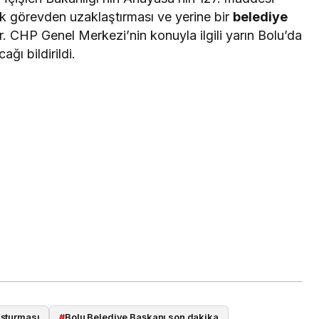
ak görevden uzaklaştırması ve yerine bir
belediye
. CHP Genel Merkezi’nin konuyla ilgili yarın Bolu’da
ğı bildirildi.
uşturması
#
Bolu Belediye Başkanı son dakika