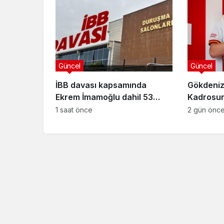
Güncel
Güncel
İBB davası kapsamında
Gökdeniz
Ekrem İmamoğlu dahil 53
Kadrosuna
sanığın tutukluluğuna devam
Anlaşma
1 saat önce
2 gün önc
kararı
Güncel
Özlem Arslan dava
sonuçlandı: Katil z
indirimsiz ağırlaştı
müebbet hapis ce
verildi