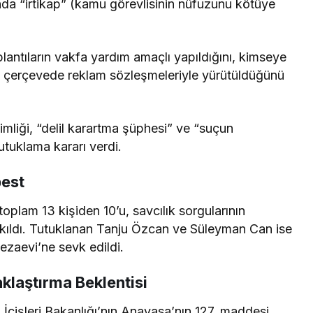
 “irtikap” (kamu görevlisinin nüfuzunu kötüye
antıların vakfa yardım amaçlı yapıldığını, kimseye
ki çerçevede reklam sözleşmeleriyle yürütüldüğünü
liği, “delil karartma şüphesi” ve “suçun
tuklama kararı verdi.
best
plam 13 kişiden 10’u, savcılık sorgularının
rakıldı. Tutuklanan Tanju Özcan ve Süleyman Can ise
Cezaevi’ne sevk edildi.
klaştırma Beklentisi
İçişleri Bakanlığı’nın Anayasa’nın 127. maddesi