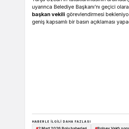
uyarınca Belediye Başkanı’nı geçici olar
başkan vekili
görevlendirmesi bekleniyor
geniş kapsamlı bir basın açıklaması yapaca
HABERLE ILGILI DAHA FAZLASI
#
2 Mart 2026 Bolu haberleri
#
Bolsev Vakfı sor