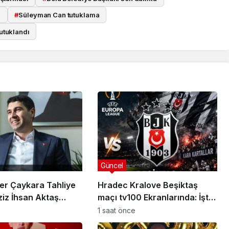
m
#
Süleyman Can tutuklama
utuklandı
Güncel
er Çaykara Tahliye
Hradec Kralove Beşiktaş
ziz İhsan Aktaş
maçı tv100 Ekranlarında: İşte
a Yeni Gelişme
Karşılaşmanın Detayları
e
1 saat önce