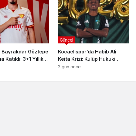
Güncel
 Bayrakdar Göztepe
Kocaelispor’da Habib Ali
 Katıldı: 3+1 Yıllık
Keita Krizi: Kulüp Hukuki
Süreç Başlatıyor
e
2 gün önce
Güncel
sı
anlısına
Utku Caner Çaykara
rılmış
Tahliye Kararı: Aziz İhsan
zası
Aktaş Davasında Yeni
Gelişme