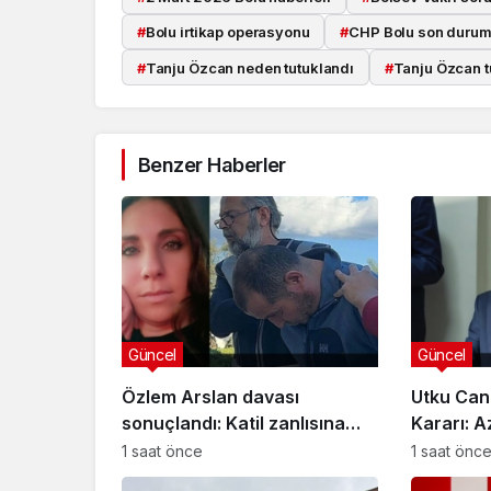
#
Bolu irtikap operasyonu
#
CHP Bolu son duru
#
Tanju Özcan neden tutuklandı
#
Tanju Özcan t
Benzer Haberler
Güncel
Güncel
Özlem Arslan davası
Utku Can
sonuçlandı: Katil zanlısına
Kararı: A
indirimsiz ağırlaştırılmış
Davasınd
1 saat önce
1 saat önc
müebbet hapis cezası verildi