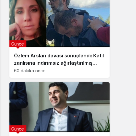
Güncel
Özlem Arslan davası sonuçlandı: Katil
zanlısına indirimsiz ağırlaştırılmış
müebbet hapis cezası verildi
60 dakika önce
Güncel