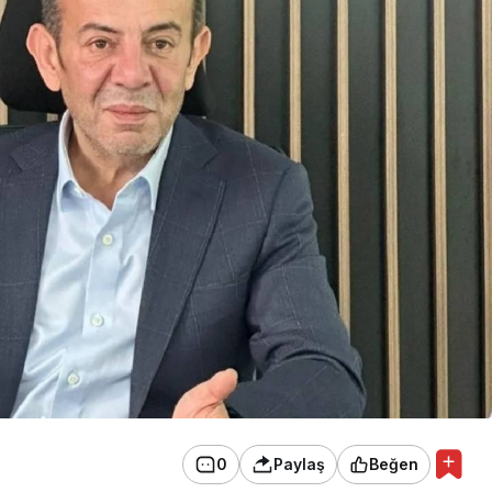
0
Paylaş
Beğen