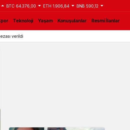
BTC
64.376,00
ETH
1.906,84
BNB
590,12
Spor
Teknoloji
Yaşam
Konuşulanlar
Resmi İlanlar
ezası verildi