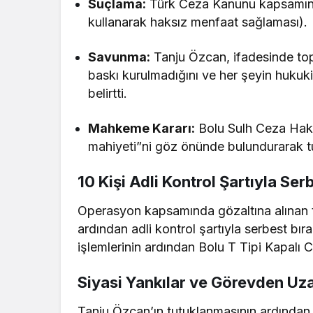
Suçlama:
Türk Ceza Kanunu kapsamında
kullanarak haksız menfaat sağlaması).
Savunma:
Tanju Özcan, ifadesinde topl
baskı kurulmadığını ve her şeyin huku
belirtti.
Mahkeme Kararı:
Bolu Sulh Ceza Hakim
mahiyeti”ni göz önünde bulundurarak tu
10 Kişi Adli Kontrol Şartıyla Ser
Operasyon kapsamında gözaltına alınan to
ardından adli kontrol şartıyla serbest bı
işlemlerinin ardından Bolu T Tipi Kapalı 
Siyasi Yankılar ve Görevden Uza
Tanju Özcan’ın tutuklanmasının ardından, 