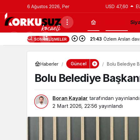
6 Ağustos 2026, Per
USD
47,60
E
Güncel
Siy
21:43
Özlem Arslan davas
SON GELIŞMELER
Güncel
Haberler
Bolu Belediye B
Bolu Belediye Başkan
Boran Kayalar
tarafından yayınlandı
2 Mart 2026, 22:56
yayınlandı