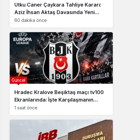
Utku Caner Çaykara Tahliye Kararı:
Aziz İhsan Aktaş Davasında Yeni
Gelişme
60 dakika önce
Güncel
Hradec Kralove Beşiktaş maçı tv100
Ekranlarında: İşte Karşılaşmanın
Detayları
1 saat önce