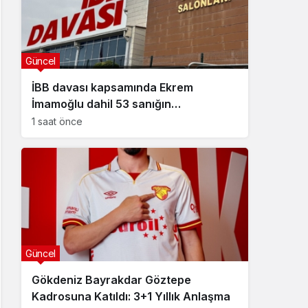
Güncel
İBB davası kapsamında Ekrem
İmamoğlu dahil 53 sanığın
tutukluluğuna devam kararı
1 saat önce
Güncel
Gökdeniz Bayrakdar Göztepe
Kadrosuna Katıldı: 3+1 Yıllık Anlaşma