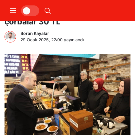
Bu tesiste etli yemekler 80,
çorbalar 30 TL
Boran Kayalar
29 Ocak 2025, 22:00
yayınlandı