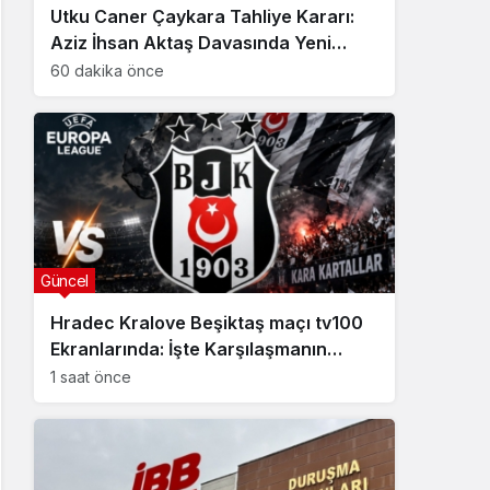
Utku Caner Çaykara Tahliye Kararı:
Aziz İhsan Aktaş Davasında Yeni
Gelişme
60 dakika önce
Güncel
Hradec Kralove Beşiktaş maçı tv100
Ekranlarında: İşte Karşılaşmanın
Detayları
1 saat önce