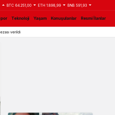
9
BTC
64.251,00
ETH
1.898,99
BNB
591,93
Spor
Teknoloji
Yaşam
Konuşulanlar
Resmi İlanlar