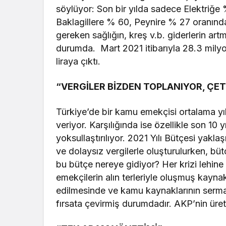
söylüyor: Son bir yılda sadece Elektri
Baklagillere % 60, Peynire % 27 oranında
gereken sağlığın, kreş v.b. giderlerin art
durumda. Mart 2021 itibarıyla 28.3 milyon
liraya çıktı.
“VERGİLER BİZDEN TOPLANIYOR, ÇET
Türkiye’de bir kamu emekçisi ortalama yıll
veriyor. Karşılığında ise özellikle son 10 
yoksullaştırılıyor. 2021 Yılı Bütçesi yakl
ve dolaysız vergilerle oluşturulurken, bü
bu bütçe nereye gidiyor? Her krizi lehine ç
emekçilerin alın terleriyle oluşmuş kayna
edilmesinde ve kamu kaynaklarının serm
fırsata çevirmiş durumdadır. AKP’nin ürett