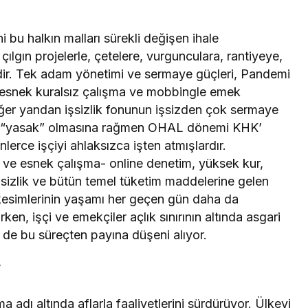
i bu halkın malları sürekli değişen ihale
ılgın projelerle, çetelere, vurgunculara, rantiyeye,
dir. Tek adam yönetimi ve sermaye güçleri, Pandemi
esnek kuralsız çalışma ve mobbingle emek
diğer yandan işsizlik fonunun işsizden çok sermaye
bi “yasak” olmasına rağmen OHAL dönemi KHK’
lerce işçiyi ahlaksızca işten atmışlardır.
 ve esnek çalışma- online denetim, yüksek kur,
sizlik ve bütün temel tüketim maddelerine gelen
k kesimlerinin yaşamı her geçen gün daha da
arken, işçi ve emekçiler açlık sınırının altında asgari
de bu süreçten payına düşeni alıyor.
”
 adı altında aflarla faaliyetlerini sürdürüyor. Ülkeyi