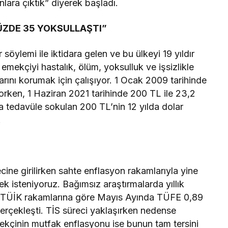
nlara çıktık” diyerek başladı.
ÜZDE 35 YOKSULLAŞTI”
öylemi ile iktidara gelen ve bu ülkeyi 19 yıldır
 emekçiyi hastalık, ölüm, yoksulluk ve işsizlikle
arını korumak için çalışıyor. 1 Ocak 2009 tarihinde
yorken, 1 Haziran 2021 tarihinde 200 TL ile 23,2
a tedavüle sokulan 200 TL’nin 12 yılda dolar
.
e girilirken sahte enflasyon rakamlarıyla yine
isteniyoruz. Bağımsız araştırmalarda yıllık
 TÜİK rakamlarına göre Mayıs Ayında TÜFE 0,89
 gerçekleşti. TİS süreci yaklaşırken nedense
ekçinin mutfak enflasyonu ise bunun tam tersini