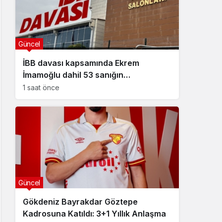
Güncel
İBB davası kapsamında Ekrem
İmamoğlu dahil 53 sanığın
tutukluluğuna devam kararı
1 saat önce
Güncel
Gökdeniz Bayrakdar Göztepe
Kadrosuna Katıldı: 3+1 Yıllık Anlaşma