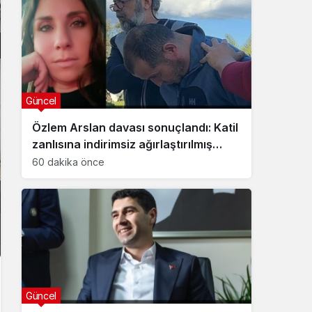
Güncel
Özlem Arslan davası sonuçlandı: Katil
zanlısına indirimsiz ağırlaştırılmış
müebbet hapis cezası verildi
60 dakika önce
Güncel