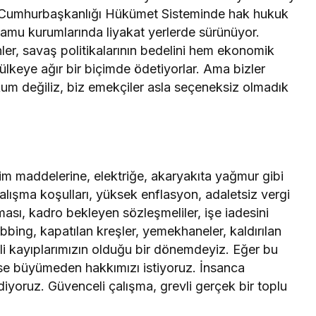
ği Cumhurbaşkanlığı Hükümet Sisteminde hak hukuk
kamu kurumlarında liyakat yerlerde sürünüyor.
nler, savaş politikalarının bedelini hem ekonomik
ülkeye ağır bir biçimde ödetiyorlar. Ama bizler
kum değiliz, biz emekçiler asla seçeneksiz olmadık
ğiliz.
m maddelerine, elektriğe, akaryakıta yağmur gibi
çalışma koşulları, yüksek enflasyon, adaletsiz vergi
Güncel
sı
ılması, kadro bekleyen sözleşmeliler, işe iadesini
anlısına
Utku Caner Çaykara
bbing, kapatılan kreşler, yemekhaneler, kaldırılan
rılmış
Tahliye Kararı: Aziz İhsan
li kayıplarımızın olduğu bir dönemdeyiz. Eğer bu
zası
Aktaş Davasında Yeni
se büyümeden hakkımızı istiyoruz. İnsanca
Gelişme
iyoruz. Güvenceli çalışma, grevli gerçek bir toplu