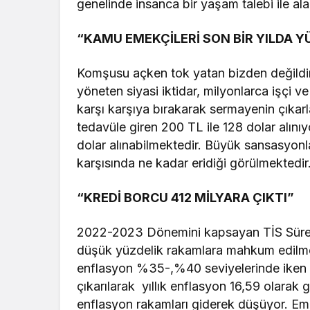
genelinde insanca bir yaşam talebi ile ala
“KAMU EMEKÇİLERİ SON BİR YILDA Y
Komşusu açken tok yatan bizden değildir s
yöneten siyasi iktidar, milyonlarca işçi ve
karşı karşıya bırakarak sermayenin çıkarl
tedavüle giren 200 TL ile 128 dolar alını
dolar alınabilmektedir. Büyük sansasyonl
karşısında ne kadar eridiği görülmektedir
“KREDİ BORCU 412 MİLYARA ÇIKTI”
2022-2023 Dönemini kapsayan TİS Sürecin
düşük yüzdelik rakamlara mahkum edilmek 
enflasyon %35-,%40 seviyelerinde iken
çıkarılarak yıllık enflasyon 16,59 olarak
enflasyon rakamları giderek düşüyor. Em