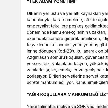
“TEK ADAM YÖNETİMİ”
Ülkenin yer üstü ve yer altı kaynakları yan
kanunlarıyla, kararnamelerle, sözde uçuk ç
emperyalist tekellere peşkeş çekilmekte
döneminde kamu emekçilerinin uzaktan, 
üzerindeki sömürü giderek artırılırken, 
teşviklerine kullanması yetmiyormuş gi
lerine dönüşen Kod-29’u kullanarak on bin
Azgınlaşan sömürü koşulları, güvencesiz
yüksek faiz, yüksek enflasyon, yüksek iş
zamlarla işçiler, emekçiler ve geniş hal
zorlaşıyor. Birileri servetlerine servet kat
ücrete mahkum ediliyor. Kamu emekçileri 
“AĞIR KOŞULLARA MAHKUM DEĞİLİZ
Yargı talimatla, maliye ve SGK yapılandırma