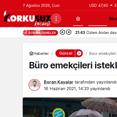
7 Ağustos 2026, Cum
USD
47,60
E
Güncel
Siy
21:43
Utku Caner Çaykar
SON GELIŞMELER
Güncel
Haberler
Büro emekçileri i
Büro emekçileri istekl
Boran Kayalar
tarafından yayınlandı
16 Haziran 2021, 14:33
yayınlandı