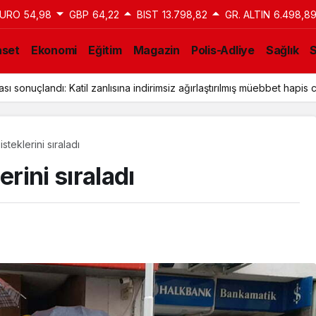
URO
54,98
GBP
64,22
BIST
13.798,82
GR. ALTIN
6.498,8
aset
Ekonomi
Eğitim
Magazin
Polis-Adliye
Sağlık
a Tahliye Kararı: Aziz İhsan Aktaş Davasında Yeni Gelişme
steklerini sıraladı
erini sıraladı