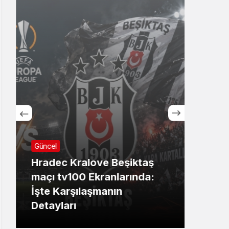
Güncel
Günc
Hradec Kralove Beşiktaş
İBB
maçı tv100 Ekranlarında:
Ekre
İşte Karşılaşmanın
sanı
Detayları
dev