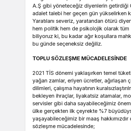
A.Ş gibi yöneteceğiz diyenlerin getirdi
adalet talebi her geçen gün yükselirken 
Yaratılanı severiz, yaratandan ötürü diye
hem politik hem de psikolojik olarak tüm 
biliyoruz ki, bu kadar ağır koşullara mah
bu günde seçeneksiz de
TOPLU SÖZLEŞME MÜCADELESİNDE
2021 TİS dönemi yaklaşırken temel tüketi
Güncel
yağan zamlar, eriyen ücretler, ağırlaşan 
Özlem Arslan dava
dilimleri, çalışma hayatının kuralsızlaştır
sonuçlandı: Katil z
bekleyen ihraçlar, liyakatsiz atamalar, mo
indirimsiz ağırlaştı
servisler gibi daha sayabileceğimiz önem
müebbet hapis ce
ülke gerçekten ilk çeyrekte %7 büyüdüy
verildi
yaşayabileceğimiz bir maaş hakkımızdır d
sözleşme mücadelesinde;