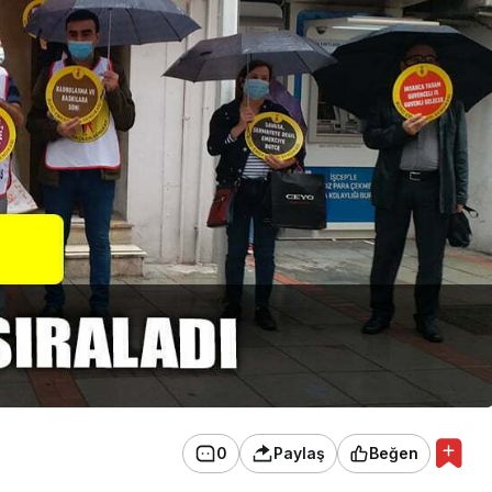
0
Paylaş
Beğen