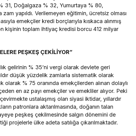
ğe % 31, Doğalgaza % 32, Yumurtaya % 80,
 zam yapıldı. Verilemeyen eğitimin, ücretsiz olması
masıyla emekçiler kredi borçlarıyla kıskaca alınmış
 kişinin toplam ihtiyaç kredisi borcu 412 milyar
ELERE PEŞKEŞ ÇEKİLİYOR”
ık gelirinin % 35’ni vergi olarak devlete geri
yıldır düşük yüzdelik zamlarla sistematik olarak
aşık olarak % 75 oranında emekçilerden alınan dolaylı
tçeden en az payı emekçiler ve emekliler alıyor. Peki
evirmekte ustalaşmış olan siyasi iktidar, yıllardır
kların patronlara aktarılmasında, doğanın talan
ayeye peşkeş çekilmesinde salgın dönemini de
iği projelerle ülke adeta satılığa çıkarılmaktadır.