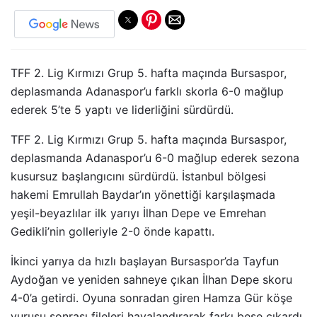
TFF 2. Lig Kırmızı Grup 5. hafta maçında Bursaspor,
deplasmanda Adanaspor’u farklı skorla 6-0 mağlup
ederek 5’te 5 yaptı ve liderliğini sürdürdü.
TFF 2. Lig Kırmızı Grup 5. hafta maçında Bursaspor,
deplasmanda Adanaspor’u 6-0 mağlup ederek sezona
kusursuz başlangıcını sürdürdü. İstanbul bölgesi
hakemi Emrullah Baydar’ın yönettiği karşılaşmada
yeşil-beyazlılar ilk yarıyı İlhan Depe ve Emrehan
Gedikli’nin golleriyle 2-0 önde kapattı.
İkinci yarıya da hızlı başlayan Bursaspor’da Tayfun
Aydoğan ve yeniden sahneye çıkan İlhan Depe skoru
4-0’a getirdi. Oyuna sonradan giren Hamza Gür köşe
vuruşu sonrası fileleri havalandırarak farkı beşe çıkardı.