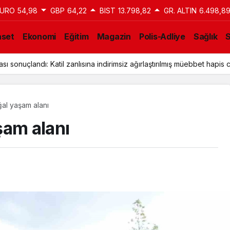
URO
54,98
GBP
64,22
BIST
13.798,82
GR. ALTIN
6.498,8
aset
Ekonomi
Eğitim
Magazin
Polis-Adliye
Sağlık
a Tahliye Kararı: Aziz İhsan Aktaş Davasında Yeni Gelişme
al yaşam alanı
şam alanı