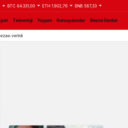
9
BTC
64.331,00
ETH
1.902,76
BNB
587,33
Spor
Teknoloji
Yaşam
Konuşulanlar
Resmi İlanlar