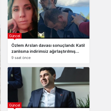
Güncel
Özlem Arslan davası sonuçlandı: Katil
zanlısına indirimsiz ağırlaştırılmış
müebbet hapis cezası verildi
9 saat önce
Güncel