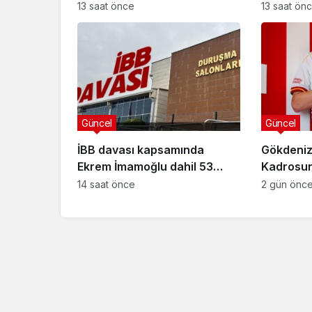
indirimsiz ağırlaştırılmış
Davasınd
13 saat önce
13 saat ön
müebbet hapis cezası verildi
Güncel
Güncel
İBB davası kapsamında
Gökdeniz
Ekrem İmamoğlu dahil 53
Kadrosuna
Güncel
sanığın tutukluluğuna devam
Anlaşma
14 saat önce
2 gün önc
kararı
Özlem Arslan dava
sonuçlandı: Katil z
indirimsiz ağırlaştı
müebbet hapis ce
verildi