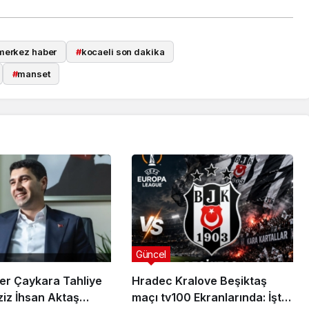
merkez haber
#
kocaeli son dakika
#
manset
Güncel
er Çaykara Tahliye
Hradec Kralove Beşiktaş
ziz İhsan Aktaş
maçı tv100 Ekranlarında: İşte