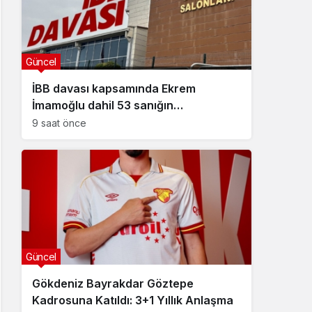
Güncel
İBB davası kapsamında Ekrem
İmamoğlu dahil 53 sanığın
tutukluluğuna devam kararı
9 saat önce
Güncel
Gökdeniz Bayrakdar Göztepe
Kadrosuna Katıldı: 3+1 Yıllık Anlaşma