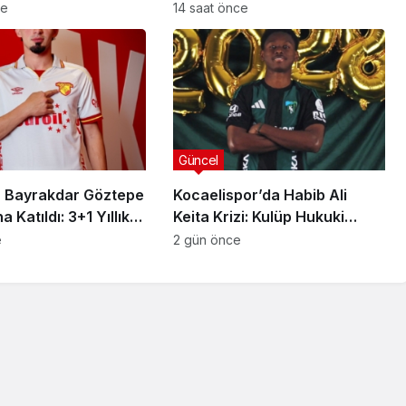
a Yeni Gelişme
Karşılaşmanın Detayları
ce
14 saat önce
Güncel
 Bayrakdar Göztepe
Kocaelispor’da Habib Ali
 Katıldı: 3+1 Yıllık
Keita Krizi: Kulüp Hukuki
Süreç Başlatıyor
e
2 gün önce
Güncel
sı
anlısına
Utku Caner Çaykara
rılmış
Tahliye Kararı: Aziz İhsan
zası
Aktaş Davasında Yeni
Gelişme