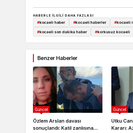
HABERLE ILGILI DAHA FAZLASI
#
kocaeli haber
#
kocaeli haberler
#
kocaeli 
#
kocaeli son dakika haber
#
korkusuz kocaeli
Benzer Haberler
Güncel
Güncel
Özlem Arslan davası
Utku Can
sonuçlandı: Katil zanlısına
Kararı: A