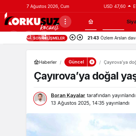
7 Ağustos 2026, Cum
USD
47,60
E
Güncel
Siy
21:43
Utku Caner Çaykar
SON GELIŞMELER
Güncel
Haberler
Çayırova’ya doğ
Çayırova’ya doğal ya
Boran Kayalar
tarafından yayınlandı
13 Ağustos 2025, 14:35
yayınlandı