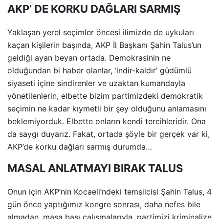
AKP’ DE KORKU DAĞLARI SARMIŞ
Yaklaşan yerel seçimler öncesi ilimizde de uykuları
kaçan kişilerin başında, AKP İl Başkanı Şahin Talus’un
geldiği ayan beyan ortada. Demokrasinin ne
olduğundan bi haber olanlar, ‘indir-kaldır’ güdümlü
siyaseti içine sindirenler ve uzaktan kumandayla
yönetilenlerin, elbette bizim partimizdeki demokratik
seçimin ne kadar kıymetli bir şey olduğunu anlamasını
beklemiyorduk. Elbette onların kendi tercihleridir. Ona
da saygı duyarız. Fakat, ortada şöyle bir gerçek var ki,
AKP’de korku dağları sarmış durumda…
MASAL ANLATMAYI BIRAK TALUS
Onun için AKP’nin Kocaeli’ndeki temsilcisi Şahin Talus, 4
gün önce yaptığımız kongre sonrası, daha nefes bile
almadan, masa başı çalışmalarıyla, partimizi kriminalize