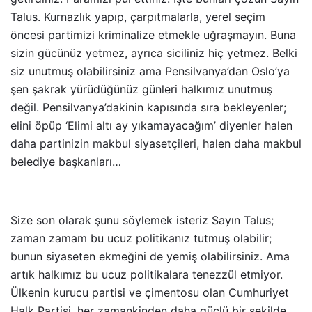
Talus. Kurnazlık yapıp, çarpıtmalarla, yerel seçim
öncesi partimizi kriminalize etmekle uğraşmayın. Buna
sizin gücünüz yetmez, ayrıca siciliniz hiç yetmez. Belki
siz unutmuş olabilirsiniz ama Pensilvanya’dan Oslo’ya
şen şakrak yürüdüğünüz günleri halkımız unutmuş
değil. Pensilvanya’dakinin kapısında sıra bekleyenler;
elini öpüp ‘Elimi altı ay yıkamayacağım’ diyenler halen
daha partinizin makbul siyasetçileri, halen daha makbul
belediye başkanları…
Size son olarak şunu söylemek isteriz Sayın Talus;
zaman zamam bu ucuz politikanız tutmuş olabilir;
bunun siyaseten ekmeğini de yemiş olabilirsiniz. Ama
artık halkımız bu ucuz politikalara tenezzül etmiyor.
Ülkenin kurucu partisi ve çimentosu olan Cumhuriyet
Halk Partisi, her zamankinden daha güçlü bir şekilde