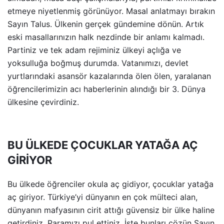
etmeye niyetlenmiş görünüyor. Masal anlatmayı bırakın
Sayın Talus. Ülkenin gerçek gündemine dönün. Artık
eski masallarınızın halk nezdinde bir anlamı kalmadı.
Partiniz ve tek adam rejiminiz ülkeyi açlığa ve
yoksulluğa boğmuş durumda. Vatanımızı, devlet
yurtlarındaki asansör kazalarında ölen ölen, yaralanan
öğrencilerimizin acı haberlerinin alındığı bir 3. Dünya
ülkesine çevirdiniz.
BU ÜLKEDE ÇOCUKLAR YATAĞA AÇ
GİRİYOR
Bu ülkede öğrenciler okula aç gidiyor, çocuklar yatağa
aç giriyor. Türkiye’yi dünyanın en çok mülteci alan,
dünyanın mafyasının cirit attığı güvensiz bir ülke haline
getirdiniz. Paramızı pul ettiniz. İşte bunları çözün Sayın