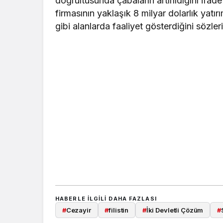
doğrultusunda çabaların artırıldığını ifa
firmasının yaklaşık 8 milyar dolarlık yatır
gibi alanlarda faaliyet gösterdiğini sözler
HABERLE ILGILI DAHA FAZLASI
#
Cezayir
#
filistin
#
İki Devletli Çözüm
#