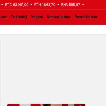
BTC
63.961,00
ETH
1.863,70
BNB
595,67
Spor
Teknoloji
Yaşam
Konuşulanlar
Resmi İlanlar