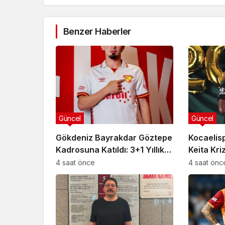
Benzer Haberler
Güncel
Güncel
Gökdeniz Bayrakdar Göztepe
Kocaelisp
Kadrosuna Katıldı: 3+1 Yıllık
Keita Kri
Anlaşma
Süreç Ba
4 saat önce
4 saat önc