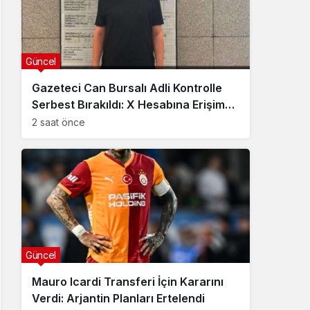
Güncel
Gazeteci Can Bursalı Adli Kontrolle
Serbest Bırakıldı: X Hesabına Erişim
Engeli Getirildi
2 saat önce
Güncel
Mauro Icardi Transferi İçin Kararını
Verdi: Arjantin Planları Ertelendi