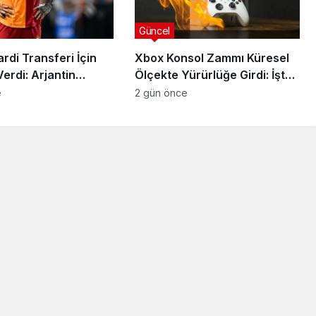
Güncel
rdi Transferi İçin
Xbox Konsol Zammı Küresel
Verdi: Arjantin
Ölçekte Yürürlüğe Girdi: İşte
Ertelendi
Yeni Fiyatlar
e
2 gün önce
Güncel
ar
Kocaelispor’da Habib Ali
 Katıldı:
Keita Krizi: Kulüp Hukuki
Süreç Başlatıyor