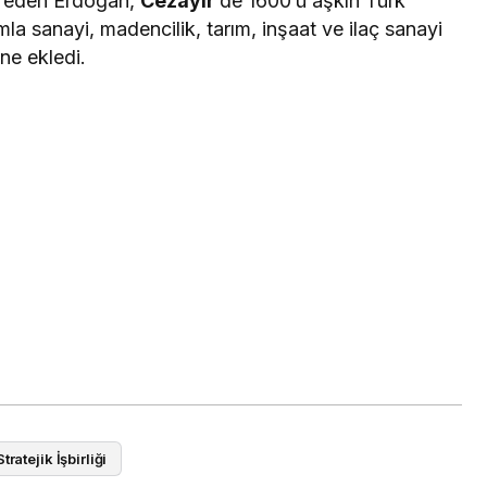
de eden Erdoğan,
Cezayir
‘de 1600’ü aşkın Türk
ımla sanayi, madencilik, tarım, inşaat ve ilaç sanayi
ine ekledi.
Stratejik İşbirliği