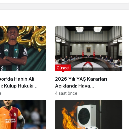
Güncel
or’da Habib Ali
2026 Yılı YAŞ Kararları
zi: Kulüp Hukuki
Açıklandı: Hava
şlatıyor
Kuvvetlerinde Komuta
e
4 saat önce
Değişimi