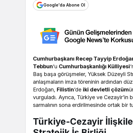
Google'da Abone Ol
Cumhurbaşkanı Recep Tayyip Erdoğa
Tebbun
‘u
Cumhurbaşkanlığı Külliyesi
‘
Baş başa görüşmeler, Yüksek Düzeyli Strat
anlaşmaların imza töreninin ardından dü
Erdoğan,
Filistin
‘de
iki devletli çözüm
ü
vurguladı. Ayrıca, Türkiye ve Cezayir’in 
sarmalının sona erdirilmesinde ortak bir t
Türkiye-Cezayir İlişkil
Stratejik İş Birliği