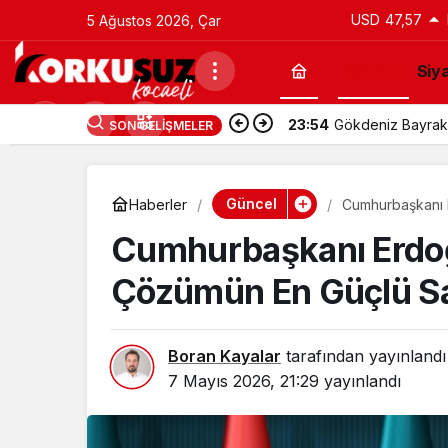
USD
47,57
5 Ağustos 2026, Çar
Güncel
Siy
23:54
Gökdeniz Bayrakd
SON GELIŞMELER
Güncel
Haberler
Cumhurbaşkanı E
Savunucularıyız
Cumhurbaşkanı Erdoğan
Çözümün En Güçlü Sa
Boran Kayalar
tarafından yayınlandı
7 Mayıs 2026, 21:29
yayınlandı