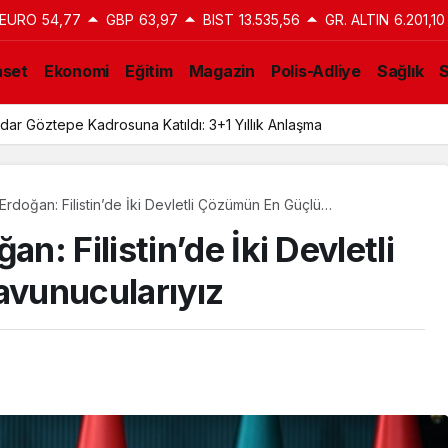
EURO
54,77
GBP
63,97
BIST
13.535,56
GR. ALTIN
6.201,10
aset
Ekonomi
Eğitim
Magazin
Polis-Adliye
Sağlık
ar Göztepe Kadrosuna Katıldı: 3+1 Yıllık Anlaşma
rdoğan: Filistin’de İki Devletli Çözümün En Güçlü
: Filistin’de İki Devletli
vunucularıyız