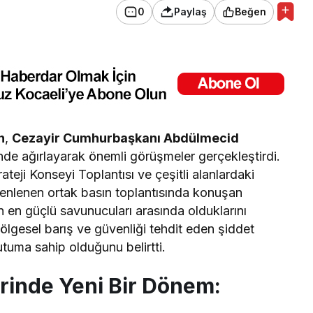
0
Paylaş
Beğen
n
,
Cezayir Cumhurbaşkanı Abdülmecid
nde ağırlayarak önemli görüşmeler gerçekleştirdi.
eji Konseyi Toplantısı ve çeşitli alanlardaki
zenlenen ortak basın toplantısında konuşan
n en güçlü savunucuları arasında olduklarını
bölgesel barış ve güvenliği tehdit eden şiddet
utuma sahip olduğunu belirtti.
erinde Yeni Bir Dönem: