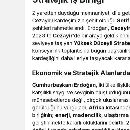
Ziyaretten duyduğu memnuniyeti dile get
Cezayirli kardeşimizin şehit olduğu
Seti
şehitleri rahmetle andı. Erdoğan,
Cezayi
2023’te
Cezayir
‘de bir araya geldiklerin
seviyeye taşıyan
Yüksek Düzeyli Stratej
konseyin ilk toplantısına bugün başkanlık
kardeşliğini daha ileriye taşıyacak kararlar
Ekonomik ve Stratejik Alanlarda 
Cumhurbaşkanı Erdoğan
, iki ülke iliş
karşılıklı saygı ve sevginin oluşturduğun
münasebetlerde değil, birçok uluslararas
görüldüğünü vurguladı.
Afrika kıtası
ndak
birliğinin;
enerji
,
madencilik
,
ulaştırma
geliştirilmekte kararlı olduklarını belirtti.