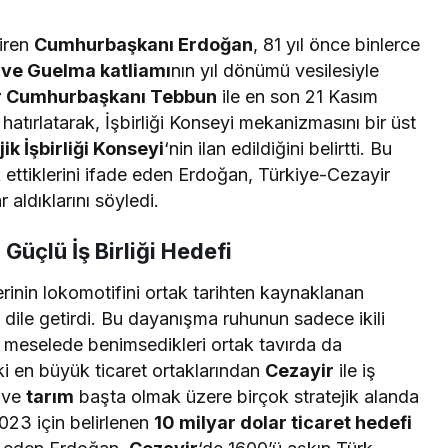
iren
Cumhurbaşkanı Erdoğan
, 81 yıl önce binlerce
f ve Guelma katliamı
nın yıl dönümü vesilesiyle
r Cumhurbaşkanı Tebbun
ile en son 21 Kasım
i hatırlatarak, İşbirliği Konseyi mekanizmasını bir üst
ik İşbirliği Konseyi
‘nin ilan edildiğini belirtti. Bu
 ettiklerini ifade eden Erdoğan, Türkiye-Cezayir
 aldıklarını söyledi.
Güçlü İş Birliği Hedefi
kilerinin lokomotifini ortak tarihten kaynaklanan
u dile getirdi. Bu dayanışma ruhunun sadece ikili
ı meselede benimsedikleri ortak tavırda da
i en büyük ticaret ortaklarından
Cezayir
ile iş
ve
tarım
başta olmak üzere birçok stratejik alanda
 2023 için belirlenen
10 milyar dolar ticaret hedefi