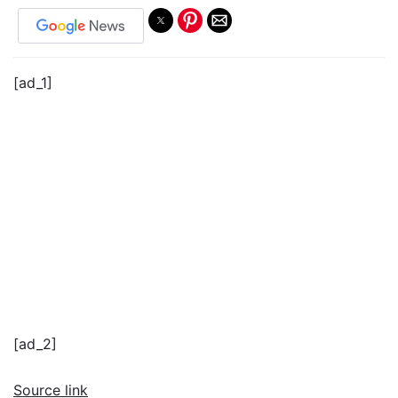
[ad_1]
[ad_2]
Source link