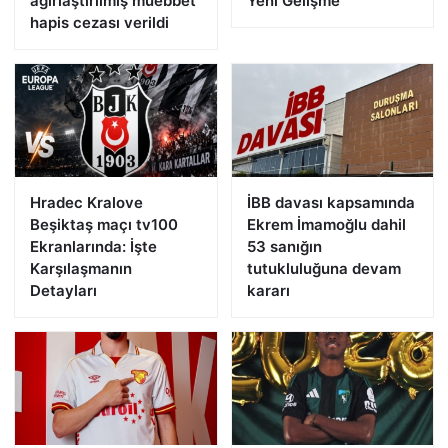
ağırlaştırılmış müebbet
Yeni Gelişme
hapis cezası verildi
Hradec Kralove
İBB davası kapsamında
Beşiktaş maçı tv100
Ekrem İmamoğlu dahil
Ekranlarında: İşte
53 sanığın
Karşılaşmanın
tutukluluğuna devam
Detayları
kararı