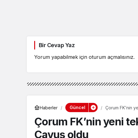
Bir Cevap Yaz
Yorum yapabilmek için
oturum açmalısınız
.
Güncel
Haberler
Çorum FK’nin ye
Çorum FK’nin yeni te
Çavuş oldu