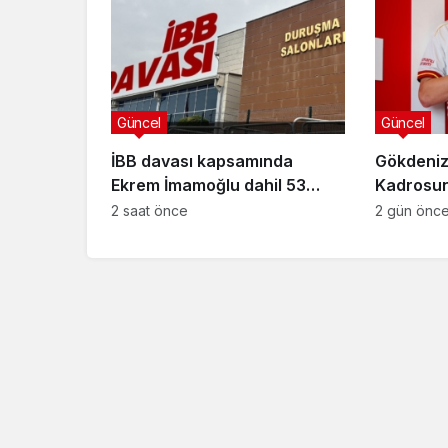
Güncel
Güncel
İBB davası kapsamında
Gökdeniz
Ekrem İmamoğlu dahil 53
Kadrosuna
sanığın tutukluluğuna devam
Anlaşma
2 saat önce
2 gün önc
kararı
Güncel
Özlem Arslan dava
sonuçlandı: Katil z
indirimsiz ağırlaştı
müebbet hapis ce
verildi