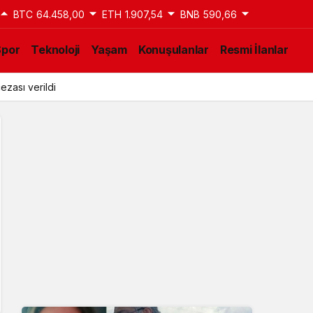
BTC
64.458,00
ETH
1.907,54
BNB
590,66
Spor
Teknoloji
Yaşam
Konuşulanlar
Resmi İlanlar
ezası verildi