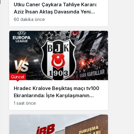
Utku Caner Çaykara Tahliye Kararı:
Aziz İhsan Aktaş Davasında Yeni
Gelişme
60 dakika önce
Güncel
Hradec Kralove Beşiktaş maçı tv100
Ekranlarında: İşte Karşılaşmanın
Detayları
1 saat önce