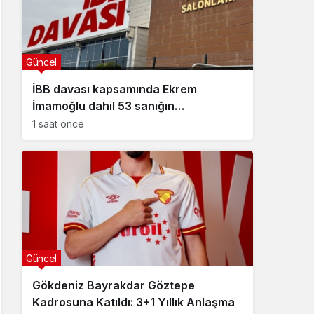
Güncel
İBB davası kapsamında Ekrem
İmamoğlu dahil 53 sanığın
tutukluluğuna devam kararı
1 saat önce
Güncel
Gökdeniz Bayrakdar Göztepe
Kadrosuna Katıldı: 3+1 Yıllık Anlaşma