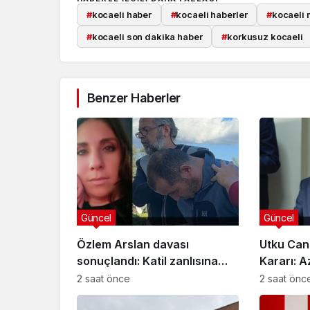
#
kocaeli haber
#
kocaeli haberler
#
kocaeli 
#
kocaeli son dakika haber
#
korkusuz kocaeli
Benzer Haberler
Güncel
Güncel
Özlem Arslan davası
Utku Can
sonuçlandı: Katil zanlısına
Kararı: A
indirimsiz ağırlaştırılmış
Davasınd
2 saat önce
2 saat önc
müebbet hapis cezası verildi