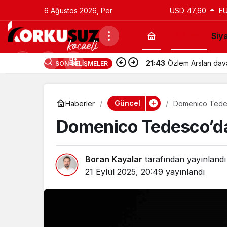
6 Ağustos 2026, Per
USD
47,60
E
Güncel
Siy
21:43
Özlem Arslan davas
SON GELIŞMELER
Güncel
Haberler
Domenico Tedesc
Domenico Tedesco’dan
Boran Kayalar
tarafından yayınlandı
21 Eylül 2025, 20:49
yayınlandı