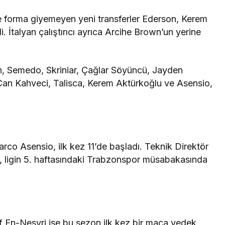
 forma giyemeyen yeni transferler Ederson, Kerem
. İtalyan çalıştırıcı ayrıca Arcihe Brown’un yerine
, Semedo, Skriniar, Çağlar Söyüncü, Jayden
 Can Kahveci, Talisca, Kerem Aktürkoğlu ve Asensio,
Marco Asensio, ilk kez 11’de başladı. Teknik Direktör
, ligin 5. haftasındaki Trabzonspor müsabakasında
 En-Nesyri ise bu sezon ilk kez bir maça yedek