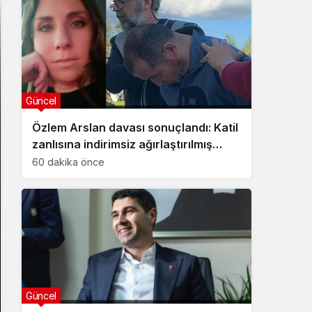
Güncel
Özlem Arslan davası sonuçlandı: Katil
zanlısına indirimsiz ağırlaştırılmış
müebbet hapis cezası verildi
60 dakika önce
Güncel