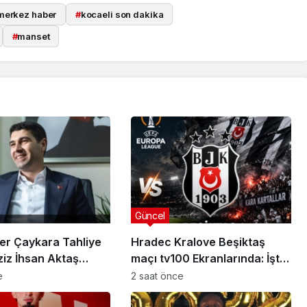
merkez haber
#
kocaeli son dakika
#
manset
Güncel
er Çaykara Tahliye
Hradec Kralove Beşiktaş
ziz İhsan Aktaş
maçı tv100 Ekranlarında: İşte
a Yeni Gelişme
Karşılaşmanın Detayları
e
2 saat önce