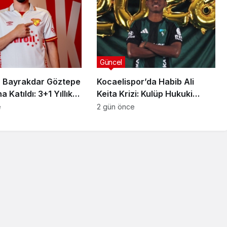
Güncel
 Bayrakdar Göztepe
Kocaelispor’da Habib Ali
 Katıldı: 3+1 Yıllık
Keita Krizi: Kulüp Hukuki
Süreç Başlatıyor
e
2 gün önce
Güncel
sı
anlısına
Utku Caner Çaykara
rılmış
Tahliye Kararı: Aziz İhsan
zası
Aktaş Davasında Yeni
Gelişme