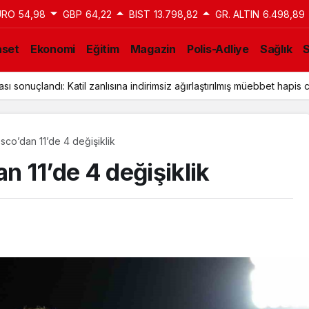
URO
54,98
GBP
64,22
BIST
13.798,82
GR. ALTIN
6.498,89
aset
Ekonomi
Eğitim
Magazin
Polis-Adliye
Sağlık
ı sonuçlandı: Katil zanlısına indirimsiz ağırlaştırılmış müebbet hapis c
o’dan 11’de 4 değişiklik
 11’de 4 değişiklik