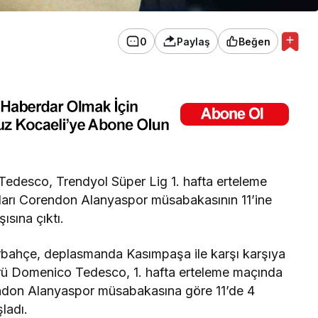
0
Paylaş
Beğen
edesco, Trendyol Süper Lig 1. hafta erteleme
ları Corendon Alanyaspor müsabakasının 11’ine
sına çıktı.
erbahçe, deplasmanda Kasımpaşa ile karşı karşıya
ktörü Domenico Tedesco, 1. hafta erteleme maçında
endon Alanyaspor müsabakasına göre 11’de 4
ladı.