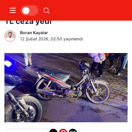
Dur ihtarına uymadı 70 bin 376
TL ceza yedi
Boran Kayalar
12 Şubat 2026, 02:50
yayınlandı