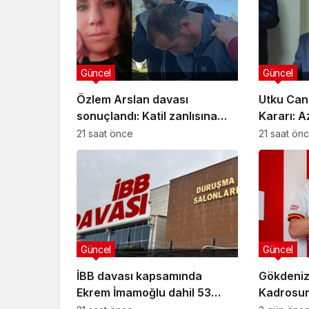
Güncel
Güncel
Özlem Arslan davası
Utku Can
sonuçlandı: Katil zanlısına
Kararı: A
indirimsiz ağırlaştırılmış
Davasınd
21 saat önce
21 saat ön
müebbet hapis cezası verildi
Güncel
Özlem Arslan dava
sonuçlandı: Katil z
indirimsiz ağırlaştı
Güncel
Güncel
müebbet hapis ce
İBB davası kapsamında
Gökdeniz
verildi
Ekrem İmamoğlu dahil 53
Kadrosuna
sanığın tutukluluğuna devam
Anlaşma