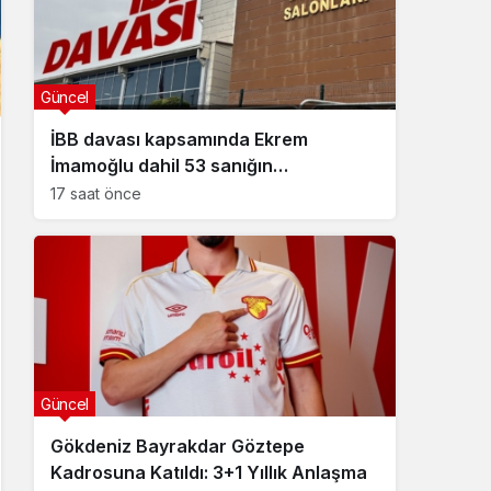
Güncel
İBB davası kapsamında Ekrem
İmamoğlu dahil 53 sanığın
tutukluluğuna devam kararı
17 saat önce
Güncel
Gökdeniz Bayrakdar Göztepe
Kadrosuna Katıldı: 3+1 Yıllık Anlaşma