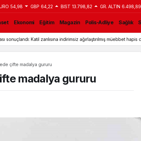
URO
54,98
GBP
64,22
BIST
13.798,82
GR. ALTIN
6.498,89
aset
Ekonomi
Eğitim
Magazin
Polis-Adliye
Sağlık
ı sonuçlandı: Katil zanlısına indirimsiz ağırlaştırılmış müebbet hapis c
tede çifte madalya gururu
çifte madalya gururu