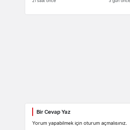
21 saat önce
3 gün önc
kararı
Bir Cevap Yaz
Yorum yapabilmek için
oturum açmalısınız
.