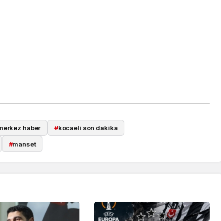
merkez haber
#
kocaeli son dakika
#
manset