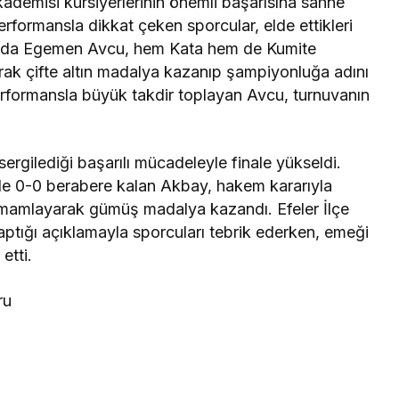
kademisi kursiyerlerinin önemli başarısına sahne
rformansla dikkat çeken sporcular, elde ettikleri
nuvada Egemen Avcu, hem Kata hem de Kumite
arak çifte altın madalya kazanıp şampiyonluğa adını
 performansla büyük takdir toplayan Avcu, turnuvanın
ergilediği başarılı mücadeleyle finale yükseldi.
iyle 0-0 berabere kalan Akbay, hakem kararıyla
tamamlayarak gümüş madalya kazandı. Efeler İlçe
ptığı açıklamayla sporcuları tebrik ederken, emeği
etti.