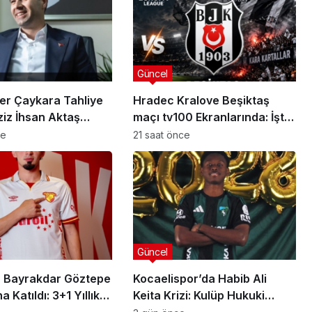
Güncel
er Çaykara Tahliye
Hradec Kralove Beşiktaş
ziz İhsan Aktaş
maçı tv100 Ekranlarında: İşte
a Yeni Gelişme
Karşılaşmanın Detayları
ce
21 saat önce
Güncel
sı
anlısına
Utku Caner Çaykara
rılmış
Tahliye Kararı: Aziz İhsan
Güncel
zası
Aktaş Davasında Yeni
 Bayrakdar Göztepe
Kocaelispor’da Habib Ali
Gelişme
 Katıldı: 3+1 Yıllık
Keita Krizi: Kulüp Hukuki
Süreç Başlatıyor