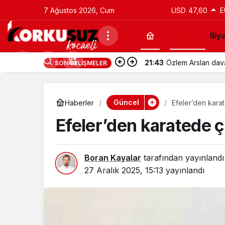
7 Ağustos 2026, Cum
USD
47,60
E
Güncel
Siy
21:43
Özlem Arslan davas
SON GELIŞMELER
Güncel
Haberler
Efeler’den kara
Efeler’den karatede 
Boran Kayalar
tarafından yayınlandı
27 Aralık 2025, 15:13
yayınlandı