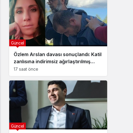
Güncel
Özlem Arslan davası sonuçlandı: Katil
zanlısına indirimsiz ağırlaştırılmış
müebbet hapis cezası verildi
17 saat önce
Güncel