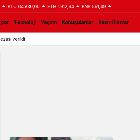
BTC
64.830,00
ETH
1.912,94
BNB
591,49
Spor
Teknoloji
Yaşam
Konuşulanlar
Resmi İlanlar
ezası verildi