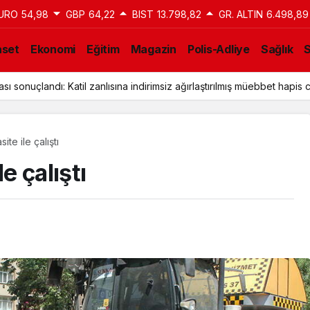
URO
54,98
GBP
64,22
BIST
13.798,82
GR. ALTIN
6.498,89
aset
Ekonomi
Eğitim
Magazin
Polis-Adliye
Sağlık
ı sonuçlandı: Katil zanlısına indirimsiz ağırlaştırılmış müebbet hapis c
ite ile çalıştı
e çalıştı