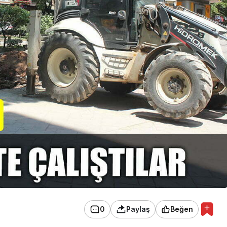
0
Paylaş
Beğen