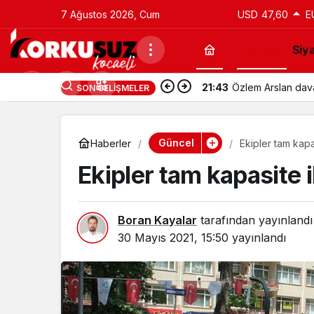
7 Ağustos 2026, Cum
USD
47,60
E
Güncel
Siy
21:43
Özlem Arslan davas
SON GELIŞMELER
Güncel
Haberler
Ekipler tam kapas
Ekipler tam kapasite il
Boran Kayalar
tarafından yayınlandı
30 Mayıs 2021, 15:50
yayınlandı