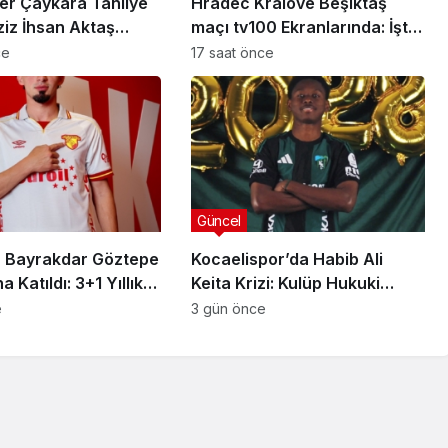
er Çaykara Tahliye
Hradec Kralove Beşiktaş
ziz İhsan Aktaş
maçı tv100 Ekranlarında: İşte
a Yeni Gelişme
Karşılaşmanın Detayları
ce
17 saat önce
Güncel
 Bayrakdar Göztepe
Kocaelispor’da Habib Ali
 Katıldı: 3+1 Yıllık
Keita Krizi: Kulüp Hukuki
Süreç Başlatıyor
e
3 gün önce