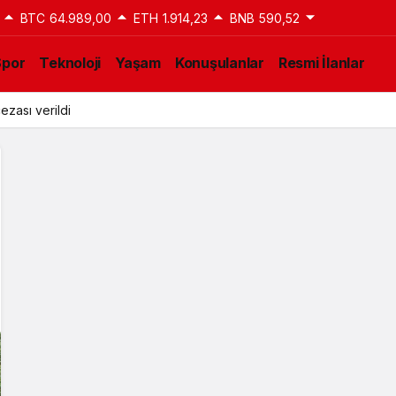
BTC
64.989,00
ETH
1.914,23
BNB
590,52
Spor
Teknoloji
Yaşam
Konuşulanlar
Resmi İlanlar
ezası verildi