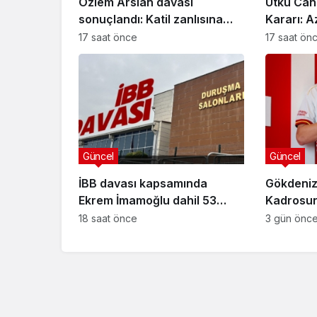
Özlem Arslan davası
Utku Can
sonuçlandı: Katil zanlısına
Kararı: A
indirimsiz ağırlaştırılmış
Davasınd
17 saat önce
17 saat ön
müebbet hapis cezası verildi
Güncel
Güncel
İBB davası kapsamında
Gökdeniz
Ekrem İmamoğlu dahil 53
Kadrosuna
sanığın tutukluluğuna devam
Anlaşma
18 saat önce
3 gün önc
kararı