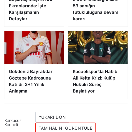
Ekranlarında: İşte
53 sanığın
Karşılaşmanın
tutukluluğuna devam
Detayları
kararı
Gökdeniz Bayrakdar
Kocaelispor’da Habib
Göztepe Kadrosuna
Ali Keita Krizi: Kulüp
Katıldı: 3+1 Yıllık
Hukuki Süreç
Anlaşma
Başlatıyor
YUKARI DÖN
Korkusuz
Kocaeli
TAM HALINI GÖRÜNTÜLE