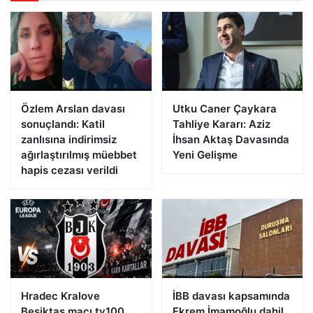
Özlem Arslan davası
Utku Caner Çaykara
sonuçlandı: Katil
Tahliye Kararı: Aziz
zanlısına indirimsiz
İhsan Aktaş Davasında
ağırlaştırılmış müebbet
Yeni Gelişme
hapis cezası verildi
Hradec Kralove
İBB davası kapsamında
Beşiktaş maçı tv100
Ekrem İmamoğlu dahil