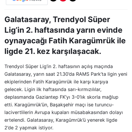
Galatasaray, Trendyol Süper
Lig’in 2. haftasında yarın evinde
oynayacağı Fatih Karagümrük ile
ligde 21. kez karşılaşacak.
Trendyol Süper Lig’in 2. haftasının açılış maçında
Galatasaray, yarın saat 21.30’da RAMS Park’ta ligin yeni
ekiplerinden Fatih Karagümrük ile karşı karşıya
gelecek. Ligin ilk haftasında sarı-kırmızılılar,
deplasmanda Gaziantep FK’yı 3-0’lık skorla mağlup
etti. Karagümrük’ün, Başakşehir maçı ise turuncu-
lacivertlilerin Avrupa kupaları müsabakasından dolayı
ertelendi. Galatasaray, Karagümrük’ü yenerek ligde
2’de 2 yapmak istiyor.