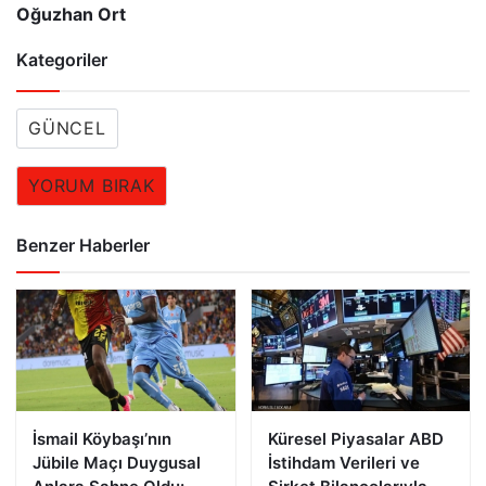
Oğuzhan Ort
Kategoriler
GÜNCEL
YORUM BIRAK
Benzer Haberler
İsmail Köybaşı’nın
Küresel Piyasalar ABD
Jübile Maçı Duygusal
İstihdam Verileri ve