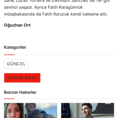
Sane, Lucas Torreira ile Davinson Sanchez de 1’er gol
sevinci yaşadı. Ayrıca Fatih Karagümrük
müsabakasında da Fatih Kurucuk kendi kalesine attı.
Oğuzhan Ort
Kategoriler
GÜNCEL
YORUM BIRAK
Benzer Haberler