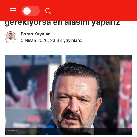
Galatasaray’a gönderme: ‘Kavga
gerekiyorsa en alasını yaparız’
Boran Kayalar
5 Nisan 2026, 23:38
yayınlandı