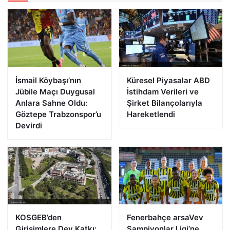
İsmail Köybaşı’nın
Küresel Piyasalar ABD
Jübile Maçı Duygusal
İstihdam Verileri ve
Anlara Sahne Oldu:
Şirket Bilançolarıyla
Göztepe Trabzonspor’u
Hareketlendi
Devirdi
KOSGEB’den
Fenerbahçe arsaVev
Girişimlere Dev Katkı:
Şampiyonlar Ligi’ne