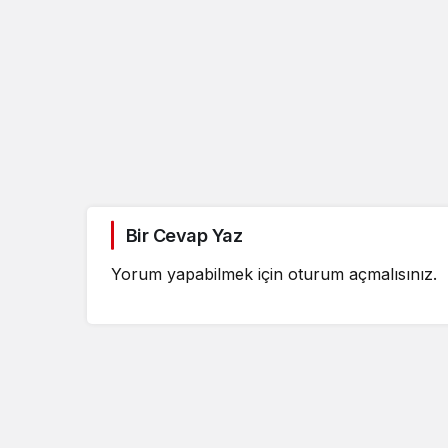
Bir Cevap Yaz
Güncel
Yorum yapabilmek için
oturum açmalısınız
.
Özlem Arslan dava
sonuçlandı: Katil z
indirimsiz ağırlaştı
müebbet hapis ce
verildi