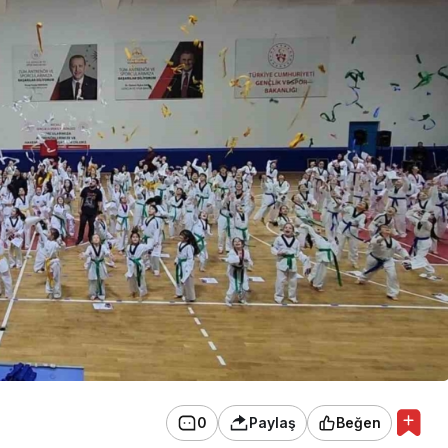
0
Paylaş
Beğen