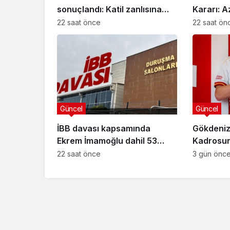
sonuçlandı: Katil zanlısına
Kararı: A
indirimsiz ağırlaştırılmış
Davasınd
22 saat önce
22 saat ön
müebbet hapis cezası verildi
Güncel
Güncel
İBB davası kapsamında
Gökdeniz
Ekrem İmamoğlu dahil 53
Kadrosuna
sanığın tutukluluğuna devam
Anlaşma
22 saat önce
3 gün önc
kararı