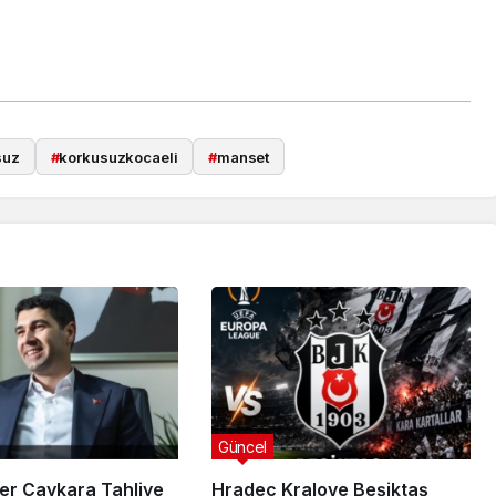
suz
#
korkusuzkocaeli
#
manset
Güncel
er Çaykara Tahliye
Hradec Kralove Beşiktaş