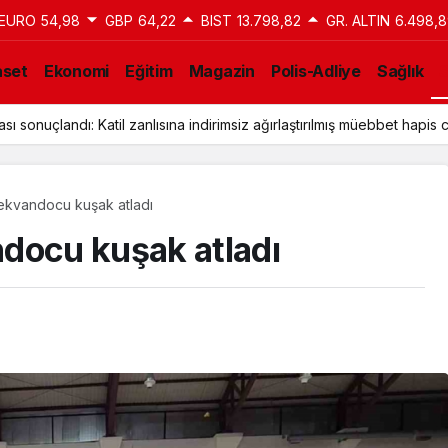
EURO
54,98
GBP
64,22
BIST
13.798,82
GR. ALTIN
6.498,8
aset
Ekonomi
Eğitim
Magazin
Polis-Adliye
Sağlık
ı sonuçlandı: Katil zanlısına indirimsiz ağırlaştırılmış müebbet hapis c
ekvandocu kuşak atladı
docu kuşak atladı