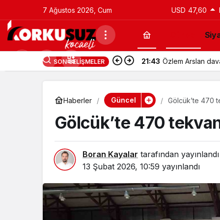
7 Ağustos 2026, Cum
USD
47,60
Güncel
Siy
21:43
Özlem Arslan davas
SON GELIŞMELER
Güncel
Haberler
Gölcük’te 470 t
Gölcük’te 470 tekvan
Boran Kayalar
tarafından yayınlandı
13 Şubat 2026, 10:59
yayınlandı