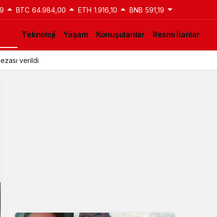
9
BTC
64.984,00
ETH
1.916,10
BNB
591,19
Spor
Teknoloji
Yaşam
Konuşulanlar
Resmi İlanlar
ezası verildi