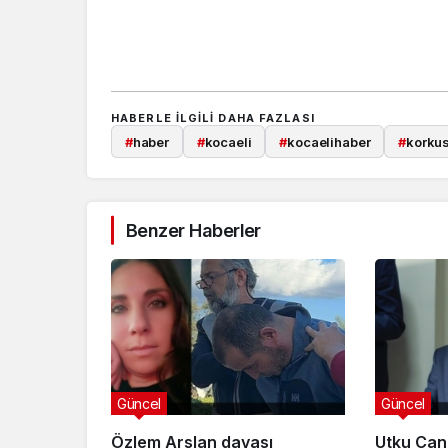
HABERLE ILGILI DAHA FAZLASI
#
haber
#
kocaeli
#
kocaelihaber
#
korku
Benzer Haberler
Güncel
Güncel
Özlem Arslan davası
Utku Can