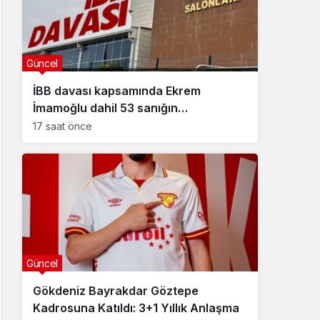
Güncel
İBB davası kapsamında Ekrem
İmamoğlu dahil 53 sanığın
tutukluluğuna devam kararı
17 saat önce
Güncel
Gökdeniz Bayrakdar Göztepe
Kadrosuna Katıldı: 3+1 Yıllık Anlaşma