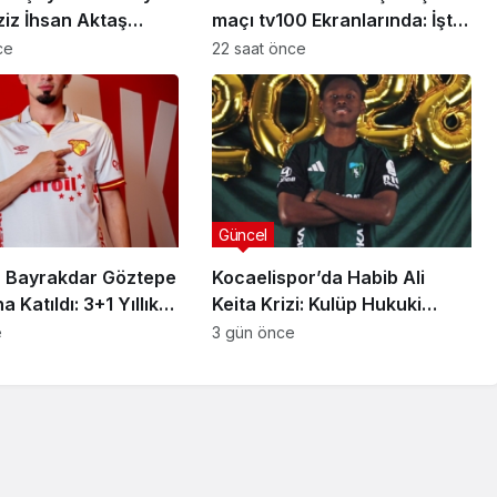
ziz İhsan Aktaş
maçı tv100 Ekranlarında: İşte
a Yeni Gelişme
Karşılaşmanın Detayları
ce
22 saat önce
Güncel
 Bayrakdar Göztepe
Kocaelispor’da Habib Ali
 Katıldı: 3+1 Yıllık
Keita Krizi: Kulüp Hukuki
Süreç Başlatıyor
e
3 gün önce