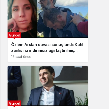
Güncel
Özlem Arslan davası sonuçlandı: Katil
zanlısına indirimsiz ağırlaştırılmış
müebbet hapis cezası verildi
17 saat önce
Güncel