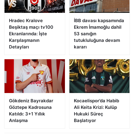
Hradec Kralove
İBB davası kapsamında
Beşiktaş maçı tv100
Ekrem İmamoğlu dahil
Ekranlarında: İşte
53 sanığın
Karşılaşmanın
tutukluluğuna devam
Detayları
kararı
Gökdeniz Bayrakdar
Kocaelispor’da Habib
Göztepe Kadrosuna
Ali Keita Krizi: Kulüp
Katıldı: 3+1 Yıllık
Hukuki Süreç
Anlaşma
Başlatıyor