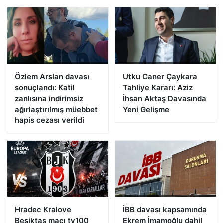
Özlem Arslan davası
Utku Caner Çaykara
sonuçlandı: Katil
Tahliye Kararı: Aziz
zanlısına indirimsiz
İhsan Aktaş Davasında
ağırlaştırılmış müebbet
Yeni Gelişme
hapis cezası verildi
Hradec Kralove
İBB davası kapsamında
Beşiktaş maçı tv100
Ekrem İmamoğlu dahil