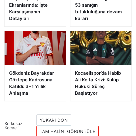
Ekranlarında: İşte
53 sanığın
Karşılaşmanın
tutukluluğuna devam
Detayları
kararı
Gökdeniz Bayrakdar
Kocaelispor’da Habib
Göztepe Kadrosuna
Ali Keita Krizi: Kulüp
Katıldı: 3+1 Yıllık
Hukuki Süreç
Anlaşma
Başlatıyor
YUKARI DÖN
Korkusuz
Kocaeli
TAM HALINI GÖRÜNTÜLE