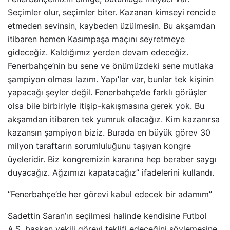
Seçimler olur, seçimler biter. Kazanan kimseyi rencide
etmeden sevinsin, kaybeden üzülmesin. Bu akşamdan
itibaren hemen Kasımpaşa maçını seyretmeye
gideceğiz. Kaldığımız yerden devam edeceğiz.
Fenerbahçe’nin bu sene ve önümüzdeki sene mutlaka
şampiyon olması lazım. Yapı’lar var, bunlar tek kişinin
yapacağı şeyler değil. Fenerbahçe’de farklı görüşler
olsa bile birbiriyle itişip-kakışmasına gerek yok. Bu
akşamdan itibaren tek yumruk olacağız. Kim kazanırsa
kazansın şampiyon biziz. Burada en büyük görev 30
milyon taraftarın sorumluluğunu taşıyan kongre
üyeleridir. Biz kongremizin kararına hep beraber saygı
duyacağız. Ağzımızı kapatacağız” ifadelerini kullandı.
“Fenerbahçe’de her görevi kabul edecek bir adamım”
Sadettin Saran’ın seçilmesi halinde kendisine Futbol
A.Ş. başkan vekili görevi teklifi edeceğini söylemesine