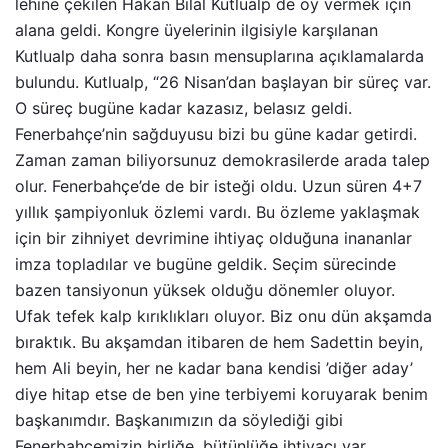
lehine çekilen Hakan Bilal Kutlualp de oy vermek için
alana geldi. Kongre üyelerinin ilgisiyle karşılanan
Kutlualp daha sonra basın mensuplarına açıklamalarda
bulundu. Kutlualp, “26 Nisan’dan başlayan bir süreç var.
O süreç bugüne kadar kazasız, belasız geldi.
Fenerbahçe’nin sağduyusu bizi bu güne kadar getirdi.
Zaman zaman biliyorsunuz demokrasilerde arada talep
olur. Fenerbahçe’de de bir isteği oldu. Uzun süren 4+7
yıllık şampiyonluk özlemi vardı. Bu özleme yaklaşmak
için bir zihniyet devrimine ihtiyaç olduğuna inananlar
imza topladılar ve bugüne geldik. Seçim sürecinde
bazen tansiyonun yüksek olduğu dönemler oluyor.
Ufak tefek kalp kırıklıkları oluyor. Biz onu dün akşamda
bıraktık. Bu akşamdan itibaren de hem Sadettin beyin,
hem Ali beyin, her ne kadar bana kendisi ’diğer aday’
diye hitap etse de ben yine terbiyemi koruyarak benim
başkanımdır. Başkanımızın da söylediği gibi
Fenerbahçemizin birliğe, bütünlüğe ihtiyacı var.