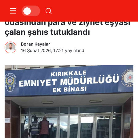
Hastanede güvenlik görevlisinin
odasından para ve ziynet eşyası
çalan şahıs tutuklandı
Boran Kayalar
16 Şubat 2026, 17:21
yayınlandı