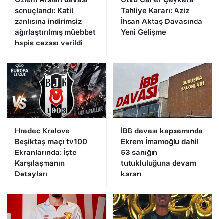
sonuçlandı: Katil
Tahliye Kararı: Aziz
zanlısına indirimsiz
İhsan Aktaş Davasında
ağırlaştırılmış müebbet
Yeni Gelişme
hapis cezası verildi
Hradec Kralove
İBB davası kapsamında
Beşiktaş maçı tv100
Ekrem İmamoğlu dahil
Ekranlarında: İşte
53 sanığın
Karşılaşmanın
tutukluluğuna devam
Detayları
kararı