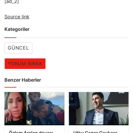
[ad_2]
Source link
Kategoriler
GÜNCEL
YORUM BIRAK
Benzer Haberler
Özlem Arslan davası
Utku Caner Çaykara