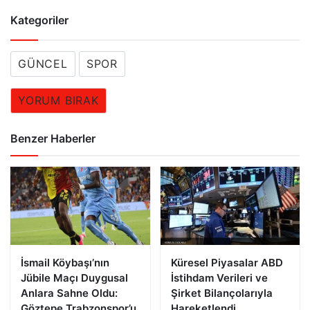
Kategoriler
GÜNCEL
SPOR
YORUM BIRAK
Benzer Haberler
İsmail Köybaşı’nın
Küresel Piyasalar ABD
Jübile Maçı Duygusal
İstihdam Verileri ve
Anlara Sahne Oldu:
Şirket Bilançolarıyla
Göztepe Trabzonspor’u
Hareketlendi