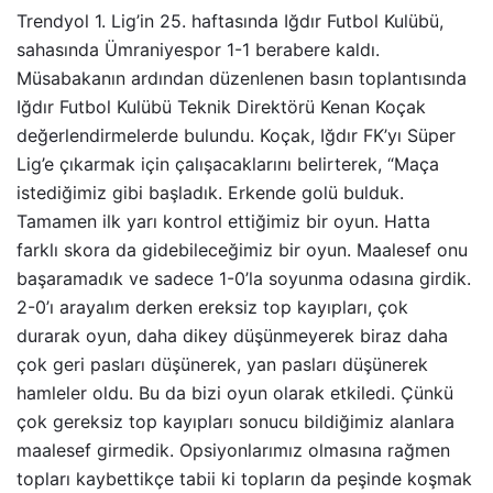
Trendyol 1. Lig’in 25. haftasında Iğdır Futbol Kulübü,
sahasında Ümraniyespor 1-1 berabere kaldı.
Müsabakanın ardından düzenlenen basın toplantısında
Iğdır Futbol Kulübü Teknik Direktörü Kenan Koçak
değerlendirmelerde bulundu. Koçak, Iğdır FK’yı Süper
Lig’e çıkarmak için çalışacaklarını belirterek, “Maça
istediğimiz gibi başladık. Erkende golü bulduk.
Tamamen ilk yarı kontrol ettiğimiz bir oyun. Hatta
farklı skora da gidebileceğimiz bir oyun. Maalesef onu
başaramadık ve sadece 1-0’la soyunma odasına girdik.
2-0’ı arayalım derken ereksiz top kayıpları, çok
durarak oyun, daha dikey düşünmeyerek biraz daha
çok geri pasları düşünerek, yan pasları düşünerek
hamleler oldu. Bu da bizi oyun olarak etkiledi. Çünkü
çok gereksiz top kayıpları sonucu bildiğimiz alanlara
maalesef girmedik. Opsiyonlarımız olmasına rağmen
topları kaybettikçe tabii ki topların da peşinde koşmak