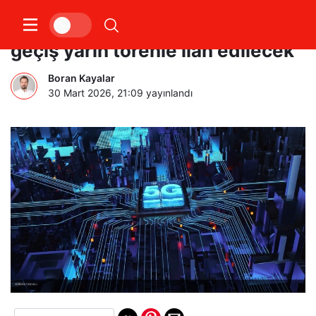
İletişimde yeni dönem: 5G’ye
geçiş yarın törenle ilan edilecek
Boran Kayalar
30 Mart 2026, 21:09
yayınlandı