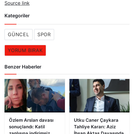
Source link
Kategoriler
GÜNCEL
SPOR
YORUM BIRAK
Benzer Haberler
Özlem Arslan davası
Utku Caner Çaykara
sonuçlandı: Katil
Tahliye Kararı: Aziz
zanlısına indirimsiz
İhsan Aktaş Davasında