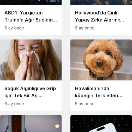
ABD’li Yargıçtan
Hollywood’da Çinli
Trump’a Ağır Suçlama:
Yapay Zeka Alarmı:
Göçmenleri Terörize
Seedance 2.0 Paniği
6 ay önce
6 ay önce
Ediyorlar
Başladı
Soğuk Algınlığı ve Grip
Havalimanında
İçin Tek Bir Aşı
köpeğini terk eden
Dönemi Başlıyor
kadın gözaltına alındı
6 ay önce
6 ay önce