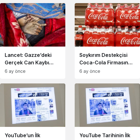
Lancet: Gazze’deki
Soykırım Destekçisi
Gerçek Can Kaybı
Coca-Cola Firmasına
Açıklanandan Çok
Cinsiyet Ayrımcılığı
6 ay önce
6 ay önce
Daha Fazla
Davası
YouTube’un İlk
YouTube Tarihinin İlk