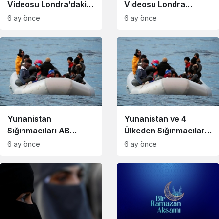
Videosu Londra’daki
Videosu Londra
Müze Tarafından Satın
Müzesi
6 ay önce
6 ay önce
Alındı
Koleksiyonunda
Yunanistan
Yunanistan ve 4
Sığınmacıları AB
Ülkeden Sığınmacıları
Dışına Göndermek İçin
AB Dışına Gönderme
6 ay önce
6 ay önce
Düğmeye Bastı
Kararı