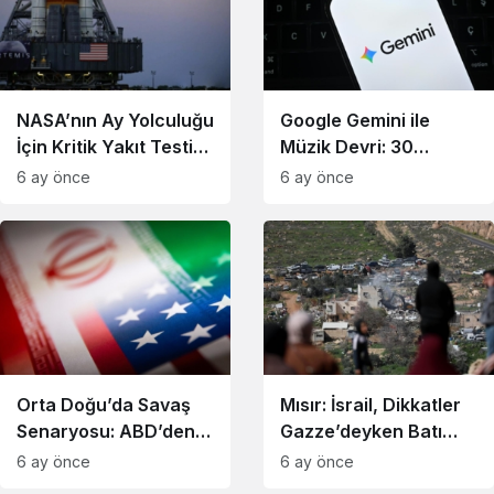
NASA’nın Ay Yolculuğu
Google Gemini ile
İçin Kritik Yakıt Testi
Müzik Devri: 30
Başladı
Saniyelik Şarkılar
6 ay önce
6 ay önce
Geliyor
Orta Doğu’da Savaş
Mısır: İsrail, Dikkatler
Senaryosu: ABD’den
Gazze’deyken Batı
İran’a Operasyon
Şeria’yı Karıştırıyor
6 ay önce
6 ay önce
Sinyali