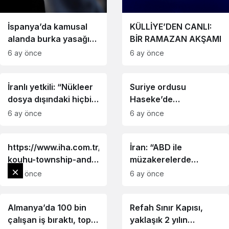
İspanya’da kamusal
KÜLLİYE’DEN CANLI:
alanda burka yasağı
BİR RAMAZAN AKŞAMI
teklifi reddedildi
6 ay önce
6 ay önce
İranlı yetkili: “Nükleer
Suriye ordusu
dosya dışındaki hiçbir
Haseke’de
konuda müzakereyi
konuşlanmaya başladı
6 ay önce
6 ay önce
kabul etmeyeceğiz”
https://www.iha.com.tr/haber-
İran: “ABD ile
kouhu-township-and-
müzakerelerde
the-legacy-of-li-wan-
değerlendirme ve
6 ay önce
6 ay önce
ju-1194622
karar aşamasındayız”
Almanya’da 100 bin
Refah Sınır Kapısı,
çalışan iş bıraktı, toplu
yaklaşık 2 yılın