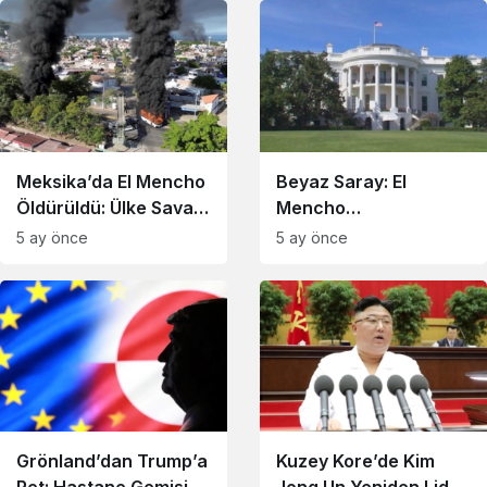
Meksika’da El Mencho
Beyaz Saray: El
Öldürüldü: Ülke Savaş
Mencho
Alanına Döndü
Operasyonunda
5 ay önce
5 ay önce
Meksika’ya İstihbarat
Verdik
Grönland’dan Trump’a
Kuzey Kore’de Kim
Ret: Hastane Gemisi
Jong Un Yeniden Lider