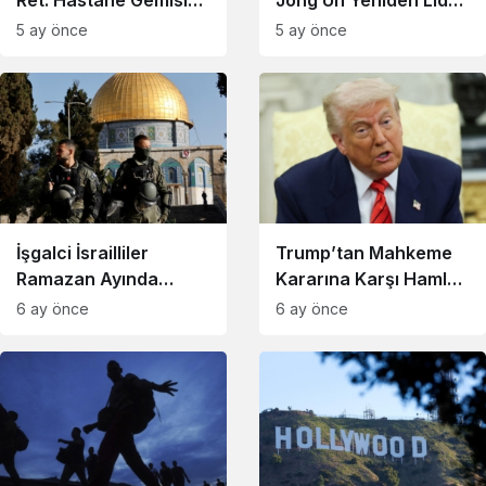
İstemiyorlar
Seçildi
5 ay önce
5 ay önce
İşgalci İsrailliler
Trump’tan Mahkeme
Ramazan Ayında
Kararına Karşı Hamle:
Mescid-i Aksa’ya
Gümrük Vergisi
6 ay önce
6 ay önce
Baskın Yaptı
İmzalandı