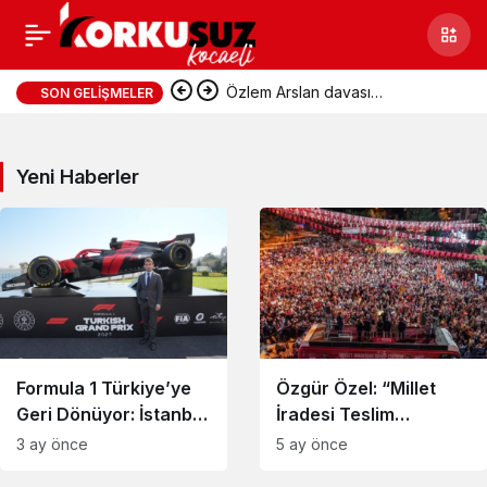
Dünya
Özlem Arslan davası
SON GELIŞMELER
Haberleri
sonuçlandı: Katil zanlısına
Yeni Haberler
indirimsiz ağırlaştırılmış müebbet
hapis cezası verildi
Formula 1 Türkiye’ye
Özgür Özel: “Millet
Geri Dönüyor: İstanbul
İradesi Teslim
Park 2027’den
Alınamaz”
3 ay önce
5 ay önce
İtibaren Takvimde