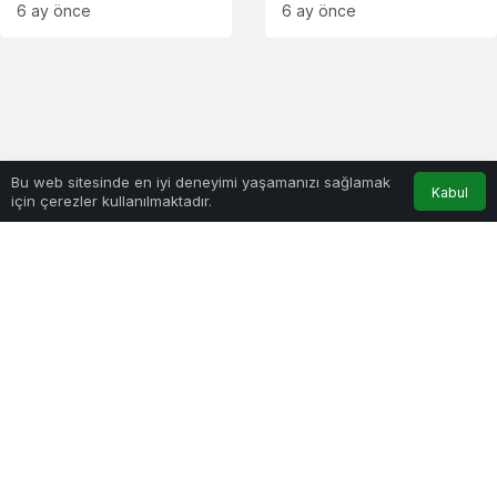
taşıma durma
ardından iki yönlü
6 ay önce
6 ay önce
noktasına geldi
açıldı
Bu web sitesinde en iyi deneyimi yaşamanızı sağlamak
Kabul
için çerezler kullanılmaktadır.