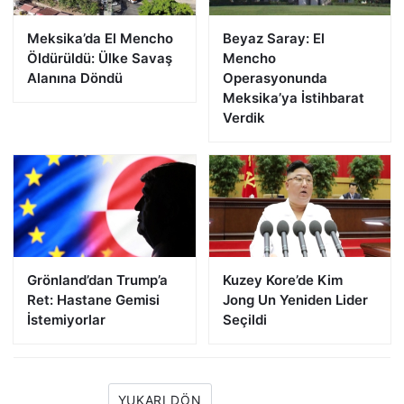
Meksika’da El Mencho
Beyaz Saray: El
Öldürüldü: Ülke Savaş
Mencho
Alanına Döndü
Operasyonunda
Meksika’ya İstihbarat
Verdik
Grönland’dan Trump’a
Kuzey Kore’de Kim
Ret: Hastane Gemisi
Jong Un Yeniden Lider
İstemiyorlar
Seçildi
YUKARI DÖN