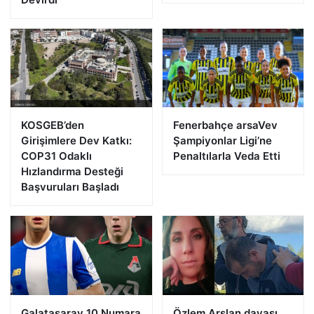
KOSGEB’den
Fenerbahçe arsaVev
Girişimlere Dev Katkı:
Şampiyonlar Ligi’ne
COP31 Odaklı
Penaltılarla Veda Etti
Hızlandırma Desteği
Başvuruları Başladı
Galatasaray 10 Numara
Özlem Arslan davası