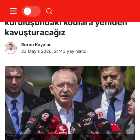
Kılıçdaroğlu: CHP’yi
kuruluşundaki kodlara yeniden
kavuşturacağız
Boran Kayalar
23 Mayıs 2026, 21:43
yayınlandı