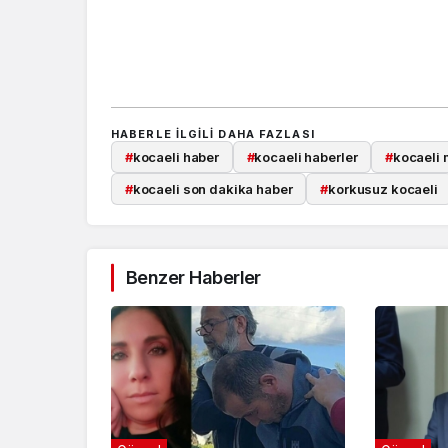
HABERLE ILGILI DAHA FAZLASI
#
kocaeli haber
#
kocaeli haberler
#
kocaeli 
#
kocaeli son dakika haber
#
korkusuz kocaeli
Benzer Haberler