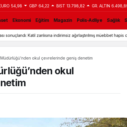
EURO
54,98
GBP
64,22
BIST
13.798,82
GR. ALTIN
6.498,8
aset
Ekonomi
Eğitim
Magazin
Polis-Adliye
Sağlık
ı sonuçlandı: Katil zanlısına indirimsiz ağırlaştırılmış müebbet hapis c
 Müdürlüğü’nden okul çevrelerinde geniş denetim
ürlüğü’nden okul
enetim