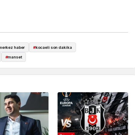
merkez haber
#
kocaeli son dakika
#
manset