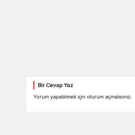
Güncel
Bir Cevap Yaz
Özlem Arslan dava
sonuçlandı: Katil z
Yorum yapabilmek için
oturum açmalısınız
.
indirimsiz ağırlaştı
müebbet hapis ce
verildi