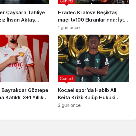
Güncel
er Çaykara Tahliye
Hradec Kralove Beşiktaş
ziz İhsan Aktaş
maçı tv100 Ekranlarında: İşte
a Yeni Gelişme
Karşılaşmanın Detayları
1 gün önce
Güncel
 Bayrakdar Göztepe
Kocaelispor’da Habib Ali
 Katıldı: 3+1 Yıllık
Keita Krizi: Kulüp Hukuki
Süreç Başlatıyor
e
3 gün önce