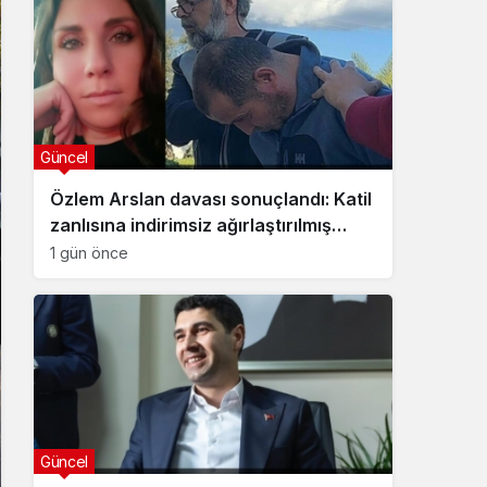
Güncel
Özlem Arslan davası sonuçlandı: Katil
zanlısına indirimsiz ağırlaştırılmış
müebbet hapis cezası verildi
1 gün önce
Güncel