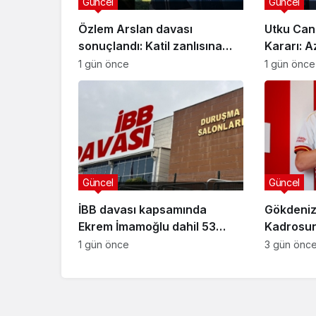
Güncel
Güncel
Özlem Arslan davası
Utku Can
sonuçlandı: Katil zanlısına
Kararı: A
indirimsiz ağırlaştırılmış
Davasınd
1 gün önce
1 gün önce
müebbet hapis cezası verildi
Güncel
Güncel
İBB davası kapsamında
Gökdeniz
Ekrem İmamoğlu dahil 53
Kadrosuna
sanığın tutukluluğuna devam
Anlaşma
1 gün önce
3 gün önc
kararı