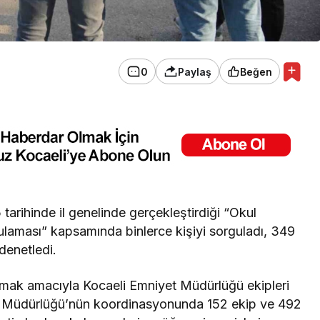
0
Paylaş
Beğen
arihinde il genelinde gerçekleştirdiği “Okul
gulaması” kapsamında binlerce kişiyi sorguladı, 349
denetledi.
lamak amacıyla Kocaeli Emniyet Müdürlüğü ekipleri
e Müdürlüğü’nün koordinasyonunda 152 ekip ve 492