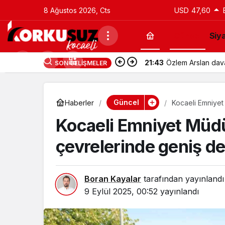
8 Ağustos 2026, Cts
USD
47,60
Güncel
Siy
21:43
Özlem Arslan davas
SON GELIŞMELER
Güncel
Haberler
Kocaeli Emniyet
Kocaeli Emniyet Müd
çevrelerinde geniş d
Boran Kayalar
tarafından yayınlandı
9 Eylül 2025, 00:52
yayınlandı