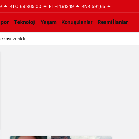
9
BTC
64.865,00
ETH
1.913,19
BNB
591,65
Spor
Teknoloji
Yaşam
Konuşulanlar
Resmi İlanlar
ezası verildi