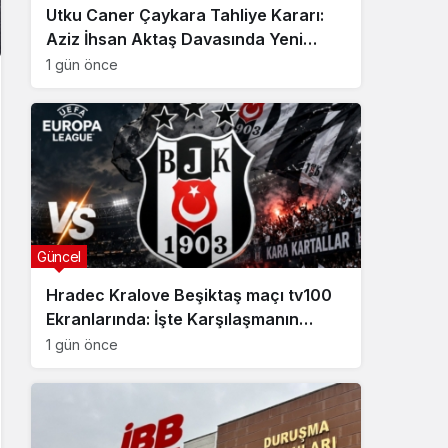
Utku Caner Çaykara Tahliye Kararı:
Aziz İhsan Aktaş Davasında Yeni
Gelişme
1 gün önce
Güncel
Hradec Kralove Beşiktaş maçı tv100
Ekranlarında: İşte Karşılaşmanın
Detayları
1 gün önce