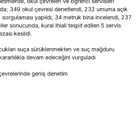
etimlerde, okul çevreleri ve öğrenci servisleri
nda; 349 okul çevresi denetlendi, 232 umuma açık
BT sorgulaması yapıldı, 34 metruk bina incelendi, 237
ler sonucunda, kural ihlali tespit edilen 5 servis
zası kesildi.
çocukları suça sürüklenmekten ve suç mağduru
ararlılıkla devam edeceğini vurguladı