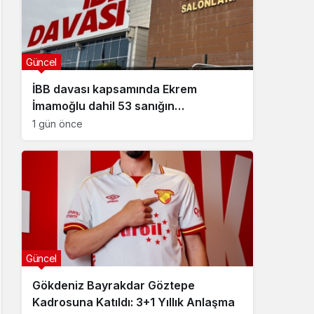
Güncel
İBB davası kapsamında Ekrem
İmamoğlu dahil 53 sanığın
tutukluluğuna devam kararı
1 gün önce
Güncel
Gökdeniz Bayrakdar Göztepe
Kadrosuna Katıldı: 3+1 Yıllık Anlaşma