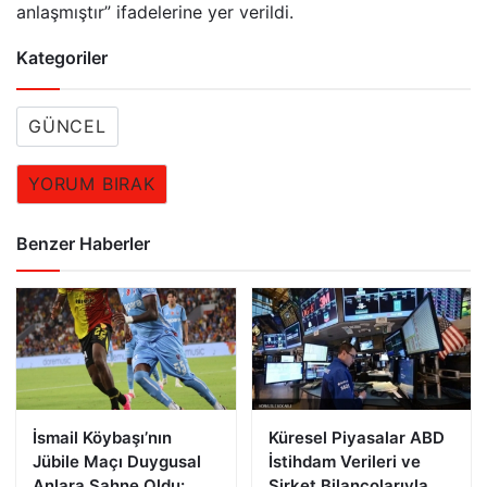
anlaşmıştır” ifadelerine yer verildi.
Kategoriler
GÜNCEL
YORUM BIRAK
Benzer Haberler
İsmail Köybaşı’nın
Küresel Piyasalar ABD
Jübile Maçı Duygusal
İstihdam Verileri ve
Anlara Sahne Oldu:
Şirket Bilançolarıyla