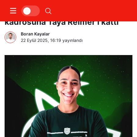
Kocaeli Kadın Basketbol
kadrosuna Taya Reimer’i kattı
Boran Kayalar
22 Eylül 2025, 16:19
yayınlandı