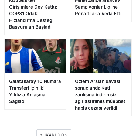
KOSGEB’den
Fenerbahçe arsaVev
Girişimlere Dev Katkı:
Şampiyonlar Ligi’ne
COP31 Odaklı
Penaltılarla Veda Etti
Hızlandırma Desteği
Başvuruları Başladı
Galatasaray 10 Numara
Özlem Arslan davası
Transferi İçin İki
sonuçlandı: Katil
Yıldızla Anlaşma
zanlısına indirimsiz
Sağladı
ağırlaştırılmış müebbet
hapis cezası verildi
YUKARI DÖN