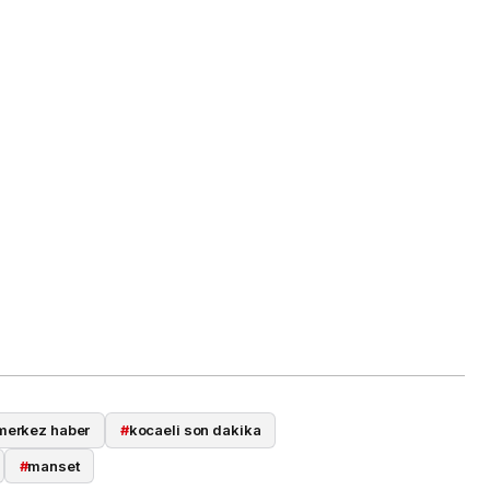
merkez haber
#
kocaeli son dakika
#
manset