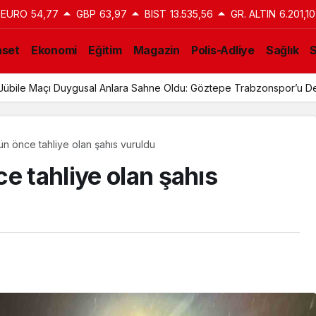
EURO
54,77
GBP
63,97
BIST
13.535,56
GR. ALTIN
6.201,10
aset
Ekonomi
Eğitim
Magazin
Polis-Adliye
Sağlık
n Jübile Maçı Duygusal Anlara Sahne Oldu: Göztepe Trabzonspor’u De
ün önce tahliye olan şahıs vuruldu
e tahliye olan şahıs