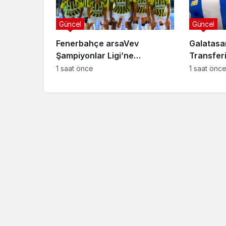
Güncel
Güncel
Fenerbahçe arsaVev
Galatasa
Şampiyonlar Ligi’ne
Transferi 
Penaltılarla Veda Etti
Anlaşma 
1 saat önce
1 saat önc