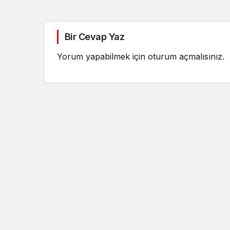
Bir Cevap Yaz
Yorum yapabilmek için
oturum açmalısınız
.
Güncel
İsmail Köybaşı’nın 
Maçı Duygusal An
Sahne Oldu: Gözt
Trabzonspor’u Dev