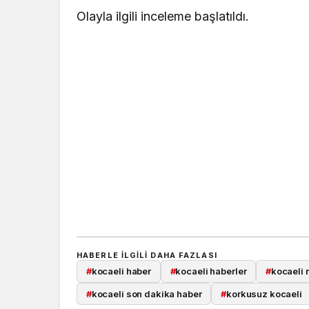
Olayla ilgili inceleme başlatıldı.
HABERLE ILGILI DAHA FAZLASI
#
kocaeli haber
#
kocaeli haberler
#
kocaeli 
#
kocaeli son dakika haber
#
korkusuz kocaeli