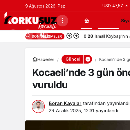
USD
47,57
9 Ağustos 2026, Paz
Güncel
Siy
0:28
İsmail Köybaşı’nı
SON GELIŞMELER
Güncel
Haberler
Kocaeli’nde 3 g
Kocaeli’nde 3 gün önc
vuruldu
Boran Kayalar
tarafından yayınlandı
29 Aralık 2025, 12:31
yayınlandı