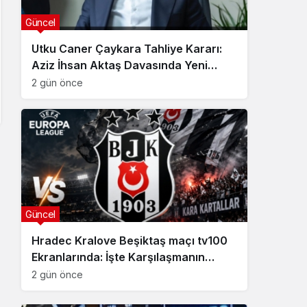
Güncel
Utku Caner Çaykara Tahliye Kararı:
Aziz İhsan Aktaş Davasında Yeni
Gelişme
2 gün önce
Güncel
Hradec Kralove Beşiktaş maçı tv100
Ekranlarında: İşte Karşılaşmanın
Detayları
2 gün önce