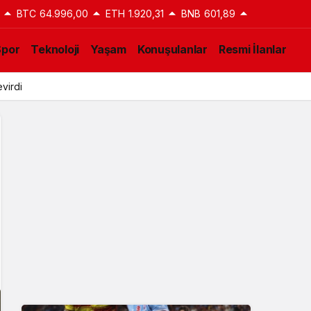
BTC
64.996,00
ETH
1.920,31
BNB
601,89
Spor
Teknoloji
Yaşam
Konuşulanlar
Resmi İlanlar
virdi