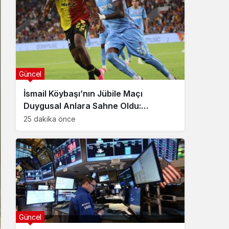
Güncel
İsmail Köybaşı’nın Jübile Maçı
Duygusal Anlara Sahne Oldu:
Göztepe Trabzonspor’u Devirdi
25 dakika önce
Güncel