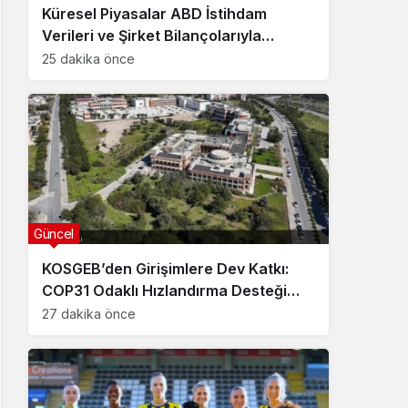
Küresel Piyasalar ABD İstihdam
Verileri ve Şirket Bilançolarıyla
Hareketlendi
25 dakika önce
Güncel
KOSGEB’den Girişimlere Dev Katkı:
COP31 Odaklı Hızlandırma Desteği
Başvuruları Başladı
27 dakika önce