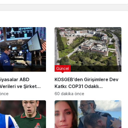
Güncel
Piyasalar ABD
KOSGEB’den Girişimlere Dev
Verileri ve Şirket
Katkı: COP31 Odaklı
rıyla Hareketlendi
Hızlandırma Desteği
 önce
60 dakika önce
Başvuruları Başladı