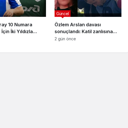
Güncel
ray 10 Numara
Özlem Arslan davası
İçin İki Yıldızla
sonuçlandı: Katil zanlısına
Sağladı
indirimsiz ağırlaştırılmış
e
2 gün önce
müebbet hapis cezası verildi