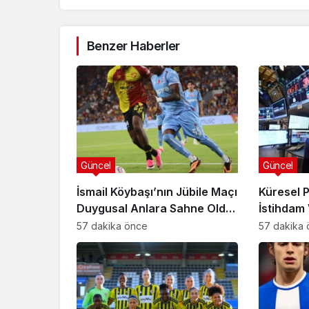
Benzer Haberler
Güncel
Güncel
İsmail Köybaşı’nın Jübile Maçı
Küresel 
Duygusal Anlara Sahne Oldu:
İstihdam 
Göztepe Trabzonspor’u
Bilançola
57 dakika önce
57 dakika
Devirdi