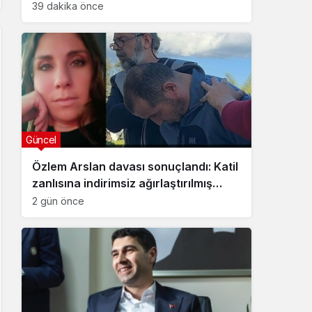
39 dakika önce
Güncel
Özlem Arslan davası sonuçlandı: Katil
zanlısına indirimsiz ağırlaştırılmış
müebbet hapis cezası verildi
2 gün önce