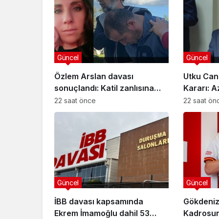
Güncel
Güncel
Özlem Arslan davası
Utku Can
sonuçlandı: Katil zanlısına
Kararı: A
indirimsiz ağırlaştırılmış
Davasınd
22 saat önce
22 saat ön
müebbet hapis cezası verildi
Güncel
Güncel
İBB davası kapsamında
Gökdeniz
Ekrem İmamoğlu dahil 53
Kadrosuna