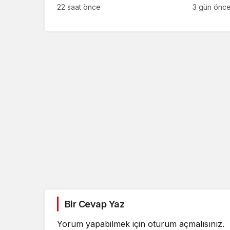
sanığın tutukluluğuna devam
Anlaşma
22 saat önce
3 gün önc
kararı
Güncel
Özlem Arslan dava
sonuçlandı: Katil z
indirimsiz ağırlaştı
müebbet hapis ce
Bir Cevap Yaz
verildi
Yorum yapabilmek için
oturum açmalısınız
.