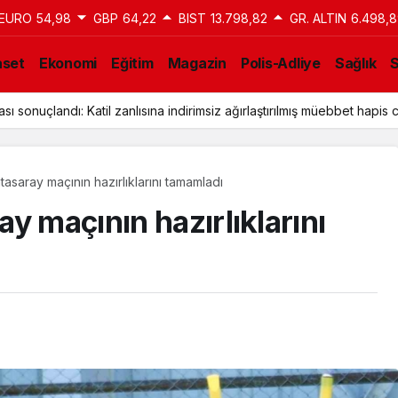
EURO
54,98
GBP
64,22
BIST
13.798,82
GR. ALTIN
6.498,8
aset
Ekonomi
Eğitim
Magazin
Polis-Adliye
Sağlık
a Tahliye Kararı: Aziz İhsan Aktaş Davasında Yeni Gelişme
asaray maçının hazırlıklarını tamamladı
y maçının hazırlıklarını