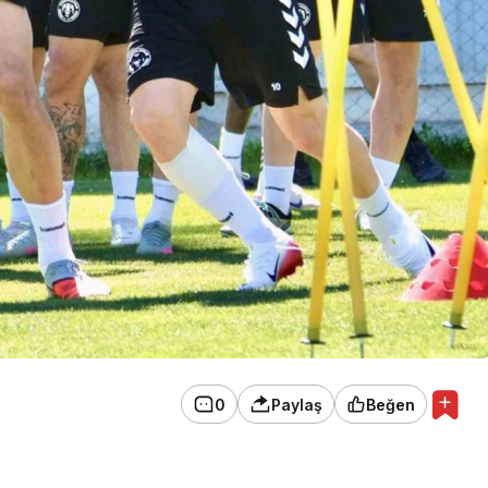
0
Paylaş
Beğen