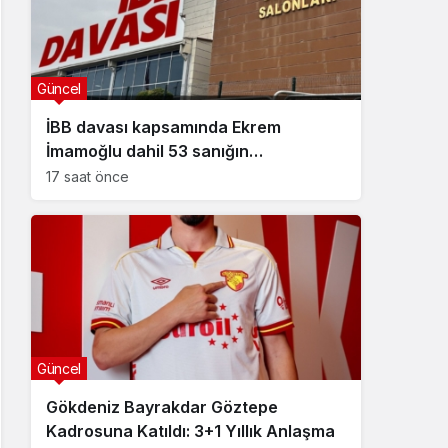
Güncel
İBB davası kapsamında Ekrem
İmamoğlu dahil 53 sanığın
tutukluluğuna devam kararı
17 saat önce
Güncel
Gökdeniz Bayrakdar Göztepe
Kadrosuna Katıldı: 3+1 Yıllık Anlaşma