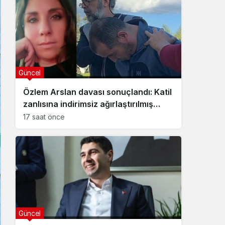
Güncel
Özlem Arslan davası sonuçlandı: Katil
zanlısına indirimsiz ağırlaştırılmış
müebbet hapis cezası verildi
17 saat önce
Güncel