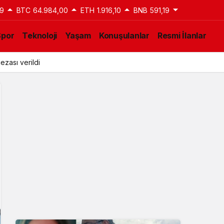
9
BTC
64.984,00
ETH
1.916,10
BNB
591,19
Spor
Teknoloji
Yaşam
Konuşulanlar
Resmi İlanlar