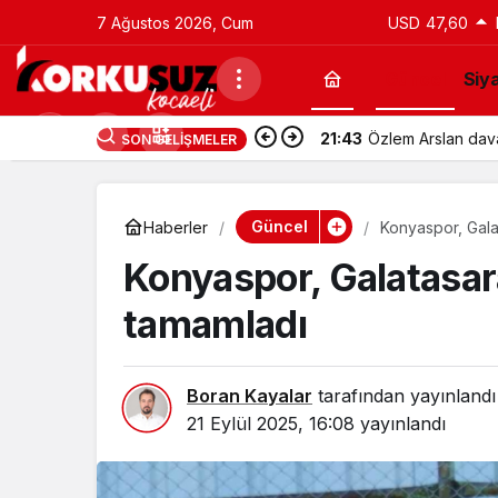
7 Ağustos 2026, Cum
USD
47,60
Güncel
Siy
21:43
Utku Caner Çaykar
SON GELIŞMELER
Güncel
Haberler
Konyaspor, Galat
Konyaspor, Galatasara
tamamladı
Boran Kayalar
tarafından yayınlandı
21 Eylül 2025, 16:08
yayınlandı