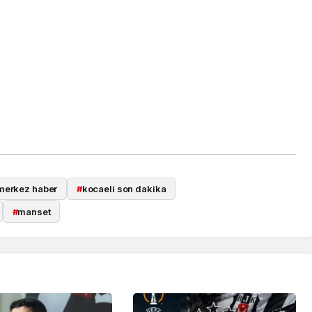
merkez haber
#
kocaeli son dakika
#
manset