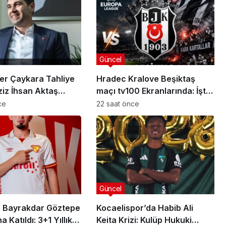
Güncel
er Çaykara Tahliye
Hradec Kralove Beşiktaş
ziz İhsan Aktaş
maçı tv100 Ekranlarında: İşte
a Yeni Gelişme
Karşılaşmanın Detayları
ce
22 saat önce
Güncel
 Bayrakdar Göztepe
Kocaelispor’da Habib Ali
 Katıldı: 3+1 Yıllık
Keita Krizi: Kulüp Hukuki