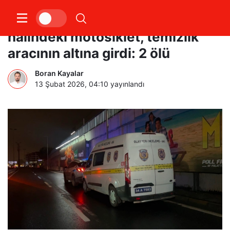
Küçükçekmece’de seyir
halindeki motosiklet, temizlik
aracının altına girdi: 2 ölü
Boran Kayalar
13 Şubat 2026, 04:10
yayınlandı