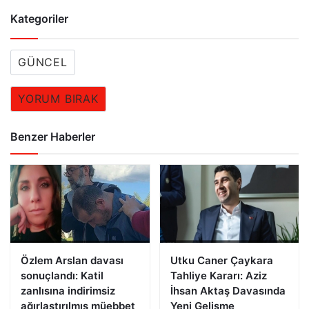
Kategoriler
GÜNCEL
YORUM BIRAK
Benzer Haberler
Özlem Arslan davası
Utku Caner Çaykara
sonuçlandı: Katil
Tahliye Kararı: Aziz
zanlısına indirimsiz
İhsan Aktaş Davasında
ağırlaştırılmış müebbet
Yeni Gelişme