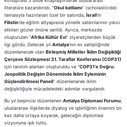
konuşması 3 dilde kitaplaştırılarak uluslararası
literatüre kazandırıldı. “
Okul katliamı
” (scholasticide)
temasıyla hazırlanan özel bir salonda,
İsrail
‘in
Filistin
‘de eğitim altyapısına yönelik saldırılarının yıkıcı
etkileri gözler önüne serildi. Ayrıca, merkezde
oluşturulan “
Afrika Kültür Evi
” ziyaretçilerden büyük
ilgi gördü. Gelecek yıl
Antalya
‘nın ev sahipliğinde
düzenlenecek olan
Birleşmiş Milletler İklim Değişikliği
Çerçeve Sözleşmesi 31. Taraflar Konferansı (COP31)
için tanıtım alanları oluşturuldu ve “
COP31’e Doğru:
Jeopolitik Değişim Döneminde İklim Eyleminin
Güçlendirilmesi Paneli
” düzenlenerek iklim
değişikliğiyle mücadeledeki adımlar vurgulandı.
Bu yıl beşincisi düzenlenen
Antalya Diplomasi Forumu
,
uluslararası ilişkilerde diyalog ve işbirliğinin önemini bir
kez daha ortaya koyarak, geleceğin diplomasi
vizyonuna ışık tuttu.