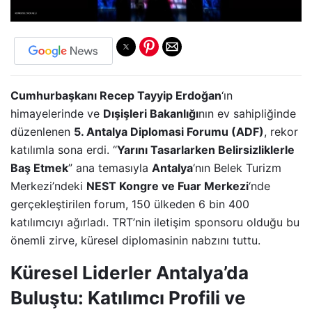
Cumhurbaşkanı Recep Tayyip Erdoğan
‘ın
himayelerinde ve
Dışişleri Bakanlığı
nın ev sahipliğinde
düzenlenen
5. Antalya Diplomasi Forumu (ADF)
, rekor
katılımla sona erdi. “
Yarını Tasarlarken Belirsizliklerle
Baş Etmek
” ana temasıyla
Antalya
‘nın Belek Turizm
Merkezi’ndeki
NEST Kongre ve Fuar Merkezi
‘nde
gerçekleştirilen forum, 150 ülkeden 6 bin 400
katılımcıyı ağırladı. TRT’nin iletişim sponsoru olduğu bu
önemli zirve, küresel diplomasinin nabzını tuttu.
Küresel Liderler Antalya’da
Buluştu: Katılımcı Profili ve