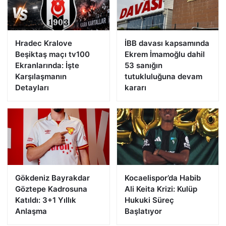
Hradec Kralove
İBB davası kapsamında
Beşiktaş maçı tv100
Ekrem İmamoğlu dahil
Ekranlarında: İşte
53 sanığın
Karşılaşmanın
tutukluluğuna devam
Detayları
kararı
Gökdeniz Bayrakdar
Kocaelispor’da Habib
Göztepe Kadrosuna
Ali Keita Krizi: Kulüp
Katıldı: 3+1 Yıllık
Hukuki Süreç
Anlaşma
Başlatıyor