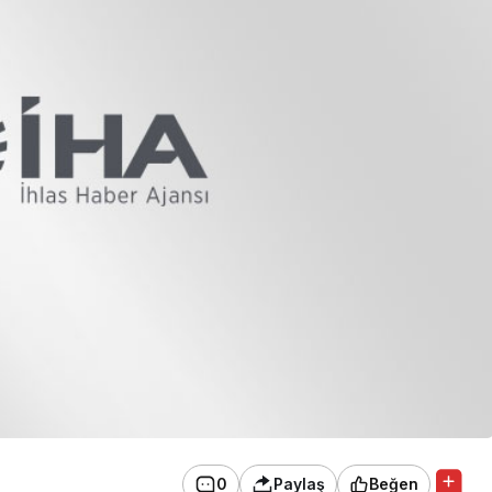
0
Paylaş
Beğen