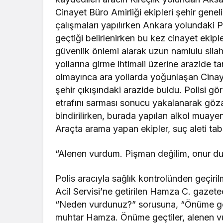
Cinayet Büro Amirliği ekipleri şehir gene
çalışmaları yapılırken Ankara yolundaki 
geçtiği belirlenirken bu kez cinayet ekip
güvenlik önlemi alarak uzun namlulu silah
yollarına girme ihtimali üzerine arazide 
olmayınca ara yollarda yoğunlaşan Cinaye
şehir çıkışındaki arazide buldu. Polisi g
etrafını sarması sonucu yakalanarak gözal
bindirilirken, burada yapılan alkol muayen
Araçta arama yapan ekipler, suç aleti tab
“Alenen vurdum. Pişman değilim, onur 
Polis aracıyla sağlık kontrolünden geçir
Acil Servisi’ne getirilen Hamza C. gazetec
“Neden vurdunuz?” sorusuna, “Önüme ge
muhtar Hamza. Önüme geçtiler, alenen v