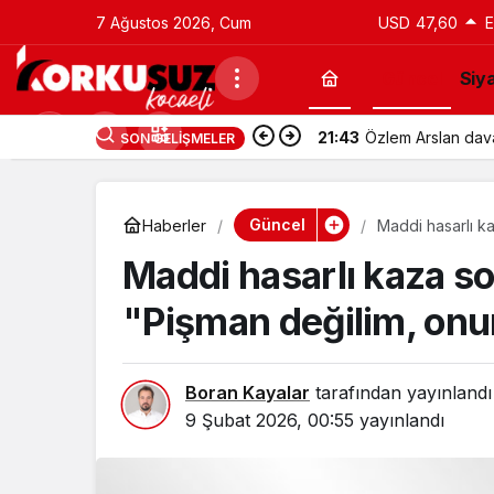
7 Ağustos 2026, Cum
USD
47,60
Güncel
Siy
21:43
Özlem Arslan davas
SON GELIŞMELER
Güncel
Haberler
Maddi hasarlı k
dedi
Maddi hasarlı kaza son
"Pişman değilim, on
Boran Kayalar
tarafından yayınlandı
9 Şubat 2026, 00:55
yayınlandı