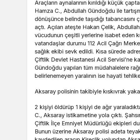
Araçların aynalarının kırıldığı küçük çapt
Hamza C., Abdullah Gündoğdu ile tartış
dönüşünce belinde taşıdığı tabancasını ç
açtı. Açılan ateşte Hakan Çelik, Abdulla
vücudunun çeşitli yerlerine isabet eden k
vatandaşlar durumu 112 Acil Çağrı Merkezi
sağlık ekibi sevk edildi. Kısa sürede adre
Çiftlik Devlet Hastanesi Acil Servisi’ne k
Gündoğdu yapılan tüm müdahalelere rağme
belirlenemeyen yaralının ise hayati tehlike
Aksaray polisinin takibiyle kıskıvrak yaka
2 kişiyi öldürüp 1 kişiyi de ağır yaralad
C., Aksaray istikametine yola çıktı. Şahs
Çiftlik İlçe Emniyet Müdürlüğü ekipleri d
Bunun üzerine Aksaray polisi adeta teyak
kaydedilen aracın Kireçlik yolundan Aksar