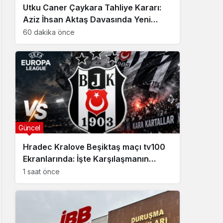
Utku Caner Çaykara Tahliye Kararı:
Aziz İhsan Aktaş Davasında Yeni
Gelişme
60 dakika önce
Güncel
Hradec Kralove Beşiktaş maçı tv100
Ekranlarında: İşte Karşılaşmanın
Detayları
1 saat önce