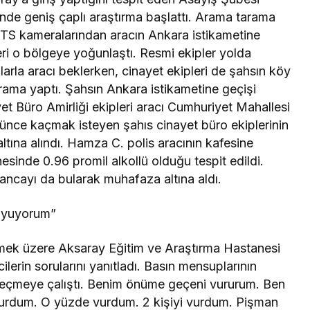
linde geniş çaplı araştırma başlattı. Arama tarama
PTS kameralarından aracın Ankara istikametine
leri o bölgeye yoğunlaştı. Resmi ekipler yolda
larla aracı beklerken, cinayet ekipleri de şahsın köy
tarama yaptı. Şahsın Ankara istikametine geçişi
t Büro Amirliği ekipleri aracı Cumhuriyet Mahallesi
örünce kaçmak isteyen şahıs cinayet büro ekiplerinin
tına alındı. Hamza C. polis aracının kafesine
esinde 0.96 promil alkollü olduğu tespit edildi.
ancayı da bularak muhafaza altına aldı.
duyuyorum”
ilmek üzere Aksaray Eğitim ve Araştırma Hastanesi
ilerin sorularını yanıtladı. Basın mensuplarının
çmeye çalıştı. Benim önüme geçeni vururum. Ben
urdum. O yüzde vurdum. 2 kişiyi vurdum. Pişman