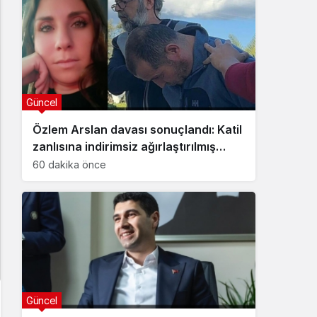
Güncel
Özlem Arslan davası sonuçlandı: Katil
zanlısına indirimsiz ağırlaştırılmış
müebbet hapis cezası verildi
60 dakika önce
Güncel