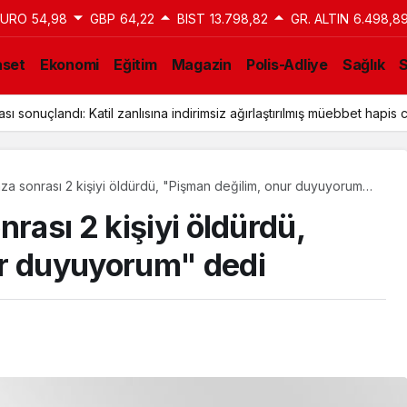
EURO
54,98
GBP
64,22
BIST
13.798,82
GR. ALTIN
6.498,8
aset
Ekonomi
Eğitim
Magazin
Polis-Adliye
Sağlık
ı sonuçlandı: Katil zanlısına indirimsiz ağırlaştırılmış müebbet hapis c
aza sonrası 2 kişiyi öldürdü, "Pişman değilim, onur duyuyorum"
rası 2 kişiyi öldürdü,
ur duyuyorum" dedi