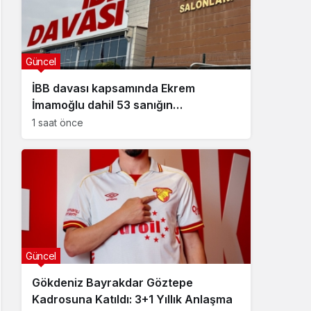
Güncel
İBB davası kapsamında Ekrem
İmamoğlu dahil 53 sanığın
tutukluluğuna devam kararı
1 saat önce
Güncel
Gökdeniz Bayrakdar Göztepe
Kadrosuna Katıldı: 3+1 Yıllık Anlaşma