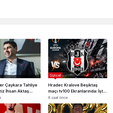
Güncel
sı
Güncel
anlısına
Utku Caner Çaykara
er Çaykara Tahliye
Hradec Kralove Beşiktaş
rılmış
Tahliye Kararı: Aziz İhsan
ziz İhsan Aktaş
maçı tv100 Ekranlarında: İşte
zası
Aktaş Davasında Yeni
a Yeni Gelişme
Karşılaşmanın Detayları
e
8 saat önce
Gelişme