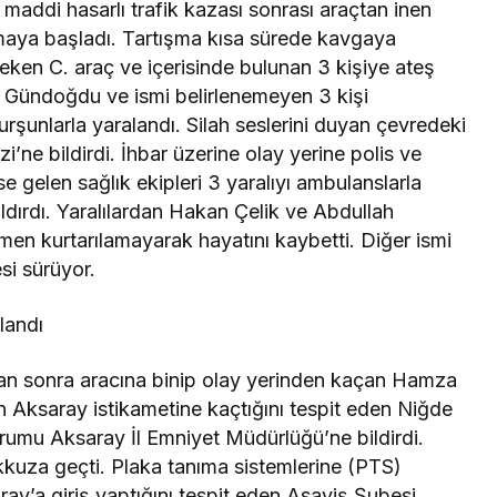
a maddi hasarlı trafik kazası sonrası araçtan inen
maya başladı. Tartışma kısa sürede kavgaya
eken C. araç ve içerisinde bulunan 3 kişiye ateş
h Gündoğdu ve ismi belirlenemeyen 3 kişi
urşunlarla yaralandı. Silah seslerini duyan çevredeki
’ne bildirdi. İhbar üzerine olay yerine polis ve
se gelen sağlık ekipleri 3 yaralıyı ambulanslarla
aldırdı. Yaralılardan Hakan Çelik ve Abdullah
n kurtarılamayarak hayatını kaybetti. Diğer ismi
si sürüyor.
landı
ıktan sonra aracına binip olay yerinden kaçan Hamza
ın Aksaray istikametine kaçtığını tespit eden Niğde
urumu Aksaray İl Emniyet Müdürlüğü’ne bildirdi.
kuza geçti. Plaka tanıma sistemlerine (PTS)
ay’a giriş yaptığını tespit eden Asayiş Şubesi