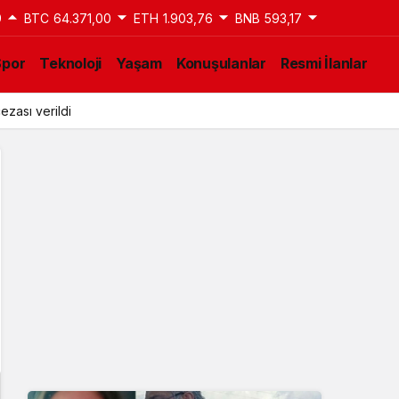
9
BTC
64.371,00
ETH
1.903,76
BNB
593,17
Spor
Teknoloji
Yaşam
Konuşulanlar
Resmi İlanlar
ezası verildi