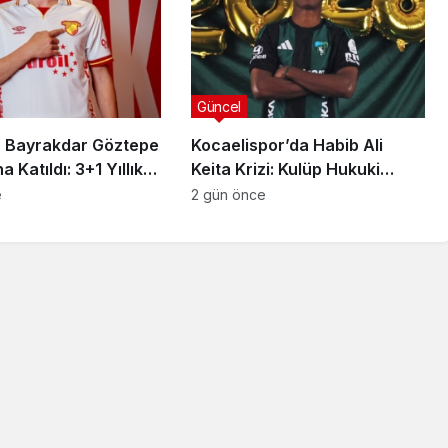
Güncel
 Bayrakdar Göztepe
Kocaelispor’da Habib Ali
 Katıldı: 3+1 Yıllık
Keita Krizi: Kulüp Hukuki
Süreç Başlatıyor
e
2 gün önce