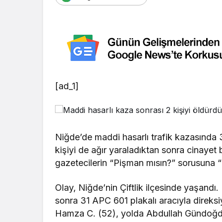
[ad_1]
Niğde’de maddi hasarlı trafik kazasında 3
kişiyi de ağır yaraladıktan sonra cinayet 
gazetecilerin “Pişman mısın?” sorusuna 
Olay, Niğde’nin Çiftlik ilçesinde yaşandı. E
sonra 31 APC 601 plakalı aracıyla direks
Hamza C. (52), yolda Abdullah Gündoğdu 