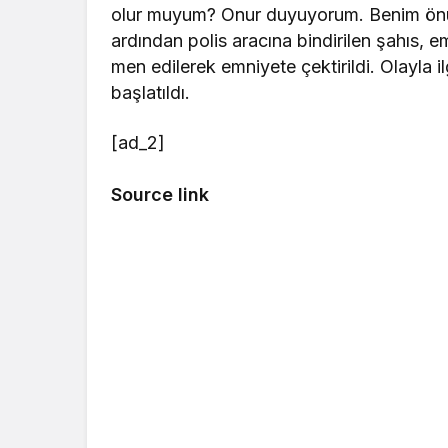
olur muyum? Onur duyuyorum. Benim önü
ardından polis aracına bindirilen şahıs, e
men edilerek emniyete çektirildi. Olayla i
başlatıldı.
[ad_2]
Source link