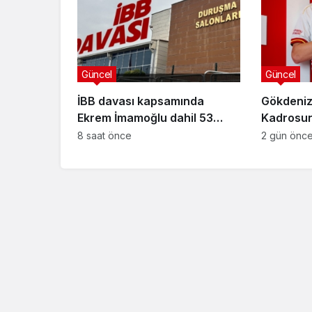
Güncel
Güncel
İBB davası kapsamında
Gökdeniz
Ekrem İmamoğlu dahil 53
Kadrosuna
sanığın tutukluluğuna devam
Anlaşma
8 saat önce
2 gün önc
kararı