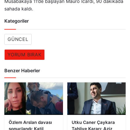
Müsabakaya 11’de başlayan Mauro Icardi, 90 dakikada
sahada kaldı.
Kategoriler
GÜNCEL
YORUM BIRAK
Benzer Haberler
Özlem Arslan davası
Utku Caner Çaykara
sonuçlandı: Katil
Tahliye Kararı: Aziz