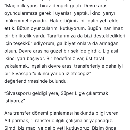
“Maçın ilk yarısı biraz dengeli geçti. Devre arası
oyuncularımıza gerekli uyarıları yaptık. İkinci yarıyı
mükemmel oynadık. Hak ettiğimiz bir galibiyeti elde
ettik. Bütün oyuncularımı kutluyorum. Bugün inanılmaz
bir birliktelik vardı. Taraftarımıza da bizi destekledikleri
için teşekkür ediyorum, galibiyet onlara da armağan
olsun. Devre arasına güzel bir şekilde girdik. Lig asıl
ikinci yarı başlıyor. Bir hedefimiz var, üst tarafı
yakalamak. İnşallah devre arası transferleriyle daha iyi
bir Sivasspor’u ikinci yarıda izleteceğiz”
değerlendirmesinde bulundu.
“Sivasspor’u geldiği yere, Süper Lig’e çıkartmak
istiyoruz”
Ara transfer dönemi planlaması hakkında bilgi veren
Altıparmak, “Transferle ilgili çalışmalar yapacağız.
Şimdi biz maçı ve galibiyeti kutluyoruz. Bizim önce