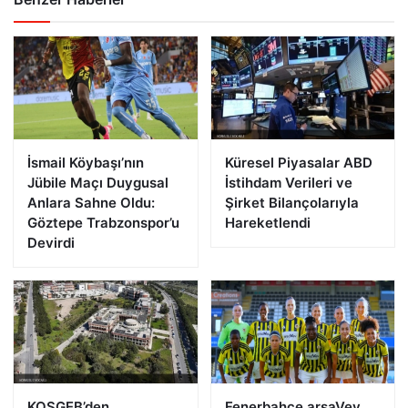
İsmail Köybaşı’nın
Küresel Piyasalar ABD
Jübile Maçı Duygusal
İstihdam Verileri ve
Anlara Sahne Oldu:
Şirket Bilançolarıyla
Göztepe Trabzonspor’u
Hareketlendi
Devirdi
KOSGEB’den
Fenerbahçe arsaVev